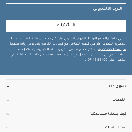
الإشتراك
قومي بالاشتراك عبر البريد الإلكتروني لتتعرفي على كل جديد من تشكيلاتنا وعروضنا
الحصرية. للتعرف أكثر على كيفية التعامل مع البيانات الخاصة بك، يرجى زيارة صفحة
سياسة الخصوصية
. إذا لم تعد ترغب في تلقي رسائلنا الإخبارية، يمكنك إلغاء
الاشتراك في أي وقت عبر التواصل مع فريق خدمة العملاء من خلال البريد الإلكتروني أو
الاتصال على
97148188400+
.
تسوق معنا
الخدمات
كيف يمكننا مساعدتك؟
أفضل الفئات