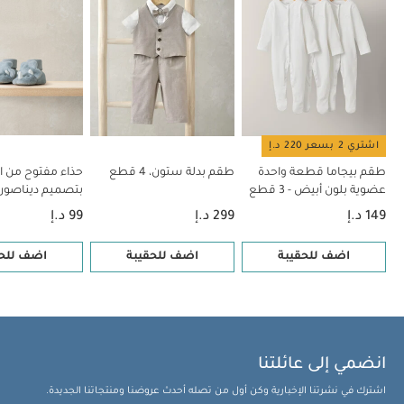
اشتري 2 بسعر 220 د.إ
طقم بيجاما قطعة واحدة
طقم بدلة ستون، 4 قطع
حذاء مفتوح من ا
عضوية بلون أبيض - 3 قطع
بتصميم ديناصور
149 د.إ
299 د.إ
99 د.إ
اضف للحقيبة
اضف للحقيبة
اضف للحق
انضمي إلى عائلتنا
اشترك في نشرتنا الإخبارية وكن أول من تصله أحدث عروضنا ومنتجاتنا الجديدة.