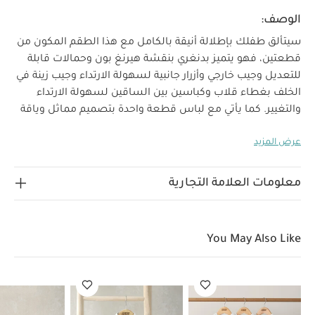
الوصف:
سيتألق طفلك بإطلالة أنيقة بالكامل مع هذا الطقم المكون من
قطعتين، فهو يتميز بدنغري بنقشة هيرنغ بون وحمالات قابلة
للتعديل وجيب خارجي وأزرار جانبية لسهولة الارتداء وجيب زينة في
الخلف بغطاء قلاب وكباسين بين الساقين لسهولة الارتداء
والتغيير. كما يأتي مع لباس قطعة واحدة بتصميم مماثل وياقة
خصائص
صغيرة وحواف مطوية ثابتة لإطلالة أنيقة بالكامل.
عرض المزيد
المنتج:
حمالات قابلة للتعديل
طقم عملي ومتكامل
تعليمات السلامة وتحذيرات:
سهل الارتداء
تحفظ بعيدًا عن
الخامات:
النار
لباس قطعة واحدة: 100‏‏%‏‏ قطن
معلومات العلامة التجارية
تعليمات العناية/الإرشادات:
الدنغري:
غسل على درجة
حرارة 40 درجة مئوية
ممنوع استخدام المبيضات
تجفيف
على درجة حرارة منخفضة
كيّ على درجة حرارة منخفضة
You May Also Like
ممنوع التنظيف الجاف
تغسل الألوان الداكنة على حدة
كيّ
على الجانب الداخلي
قد يعجبك أيضاً:
طقم بيجاما قطعة واحدة
عضوية بلون أبيض - 3 قطع
طقم بدلة ستون، 4 قطع
حذاء مفتوح من
الخلف بتصميم ديناصور
رومبر مارل قصير
رومبر بتصميم قميص كتان