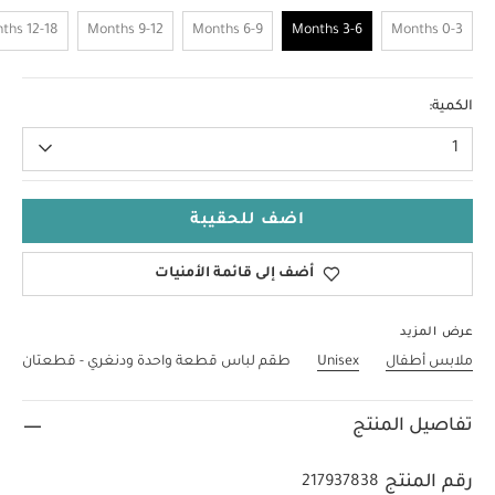
12-18 Months
9-12 Months
6-9 Months
3-6 Months
0-3 Months
3-6 Months
الكمية:
1
اضف للحقيبة
أضف إلى قائمة الأمنيات
عرض المزيد
ملابس أطفال
Unisex
طقم لباس قطعة واحدة ودنغري - قطعتان
تفاصيل المنتج
رقم المنتج
217937838