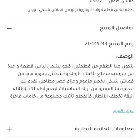
ملابس أطفال
Unisex
طقم لباس قطعة واحدة وتنورة توتو من قماش شبكي - وردي
تفاصيل المنتج
رقم المنتج
217449243
الوصف:
يتكون هذا الطقم من قطعتين، فهو يشمل لباس قطعة واحدة
من جيرسيه مضلع بأكمام طويلة وكشكش وتنورة توتو من
قماش شبكي بخصر مزموم وحزام خصر مطاطي.
نقدم لك
مجموعتنا المميزة من أزياء المناسبات لينعم أطفالك بإطلالة
أنيقة تخطف الأنظار، فالقطع تأتيك مصنوعة من خامات فاخرة
خصائص المنتج:
لتجمع بين الراحة والأناقة في الحفلات.
عرض المزيد
حزام خصر مطاطي
لباس قطعة واحدة بكباسين للإغلاق بين
الساقين لسهولة وسرعة التغيير
قماش جيرسيه مضلع
تعليمات السلامة وتحذيرات:
ناعم
تحفظ بعيدًا عن
معلومات العلامة التجارية
الخامات:
النار
التنورة التوتو - الطبقة الخارجية: 100‏%‏‏ بوليستر