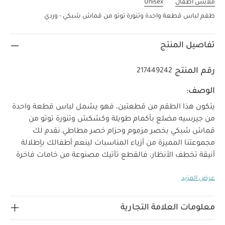
ملابس أطفال
Unisex
طقم لباس قطعة واحدة وتنورة توتو من قماش شبكي - وردي
تفاصيل المنتج
رقم المنتج
217449242
الوصف:
يتكون هذا الطقم من قطعتين، فهو يشمل لباس قطعة واحدة
من جيرسيه مضلع بأكمام طويلة وكشكش وتنورة توتو من
قماش شبكي بخصر مزموم وحزام خصر مطاطي.
نقدم لك
مجموعتنا المميزة من أزياء المناسبات لينعم أطفالك بإطلالة
أنيقة تخطف الأنظار، فالقطع تأتيك مصنوعة من خامات فاخرة
خصائص المنتج:
لتجمع بين الراحة والأناقة في الحفلات.
عرض المزيد
حزام خصر مطاطي
لباس قطعة واحدة بكباسين للإغلاق بين
الساقين لسهولة وسرعة التغيير
قماش جيرسيه مضلع
تعليمات السلامة وتحذيرات:
ناعم
تحفظ بعيدًا عن
معلومات العلامة التجارية
الخامات:
النار
التنورة التوتو - الطبقة الخارجية: 100‏%‏‏ بوليستر