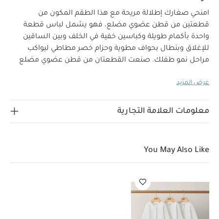
امنحي صغارك إطلالة مريحة مع هذا الطقم المكون من
قطعتين من قطن عضوي مضلع، فهو يشمل لباس قطعة
واحدة بأكمام طويلة وكباسين خفية في الخلف وبين الساقين
للإغلاق وبنطال بحواف مطوية وحزام خصر مطاطي ليواكب
مراحل نمو طفلك. صنعت القطعتان من قطن عضوي مضلع
بنسبة 100‏%‏‏.
تتميز مجموعة ملابس المنزل بتصميمات عالية
عرض المزيد
خصائص المنتج:
الجودة ومثالية لحديثي الولادة.
قطن
عضوي
تصميم حواف مناسبة لمراحل نمو طفلك لتتمكني من
استخدامه لفترة طويلة
خصر مطاطي لسهولة وسرعة
معلومات العلامة التجارية
تعليمات السلامة وتحذيرات:
التغيير
تحفظ بعيدًا عن
الخامات:
تعليمات العناية/
النار
95‏%‏‏ قطن، 5‏%‏‏ إيلاستين
الإرشادات:
غسل على درجة حرارة 40 درجة مئوية
ممنوع
You May Also Like
استخدام المبيضات
تجفيف على درجة حرارة منخفضة
كيّ
على درجة حرارة منخفضة
ممنوع التنظيف الجاف
تغسل
الألوان الداكنة على حدة
كيّ على الجانب الداخلي
قد يعجبك
أيضاً:
طقم بيجاما قطعة واحدة عضوية بلون أبيض - 3 قطع