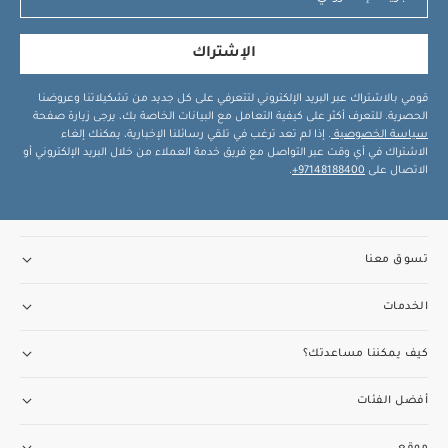
الإشتراك
قومي بالاشتراك عبر البريد الإلكتروني لتتعرفي على كل جديد من تشكيلاتنا وعروضنا
الحصرية. للتعرف أكثر على كيفية التعامل مع البيانات الخاصة بك، يرجى زيارة صفحة
سياسة الخصوصية
. إذا لم تعد ترغب في تلقي رسائلنا الإخبارية، يمكنك إلغاء
الاشتراك في أي وقت عبر التواصل مع فريق خدمة العملاء من خلال البريد الإلكتروني أو
الاتصال على
97148188400+
.
تسوق معنا
الخدمات
كيف يمكننا مساعدتك؟
أفضل الفئات
موقع