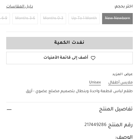
اختر بحجم:
دليل المقاسات
6-9 Months
3-6 Months
0-3 Months
Up To 1 Month
New Newborn
New Newborn
نفدت الكمية
أضف إلى قائمة الأمنيات
عرض المزيد
ملابس أطفال
Unisex
طقم لباس قطعة واحدة وبنطال بتصميم مضلع عضوي - أزرق
تفاصيل المنتج
رقم المنتج
217449286
الوصف: