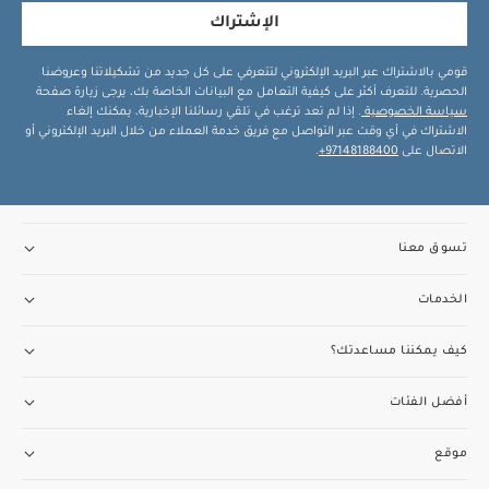
الإشتراك
قومي بالاشتراك عبر البريد الإلكتروني لتتعرفي على كل جديد من تشكيلاتنا وعروضنا
الحصرية. للتعرف أكثر على كيفية التعامل مع البيانات الخاصة بك، يرجى زيارة صفحة
سياسة الخصوصية
. إذا لم تعد ترغب في تلقي رسائلنا الإخبارية، يمكنك إلغاء
الاشتراك في أي وقت عبر التواصل مع فريق خدمة العملاء من خلال البريد الإلكتروني أو
الاتصال على
97148188400+
.
تسوق معنا
الخدمات
كيف يمكننا مساعدتك؟
أفضل الفئات
موقع