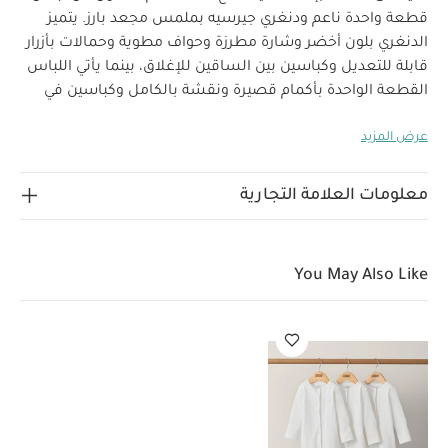
قطعة واحدة ناعم ودنغري جيرسيه بملمس مجعد بارز. يتميز
الدنغري بلون أخضر وشارة مطرزة وحواف مطوية وحمالات بأزرار
قابلة للتعديل وكباسين بين الساقين للإغلاق، بينما يأتي اللباس
القطعة الواحدة بأكمام قصيرة ونقشة بالكامل وكباسين في
الخلف وبين الساقين ليتألق صغيرك بإطلالة أنيقة
عرض المزيد
خصائص المنتج:
بالكامل.
طقم مكون من قطعتين
متناسقتين
دنغري بحمالات قابلة للتعديل
كباسين للإغلاق
الخامات:
على اللباس القطعة الواحدة والدنغري لسهولة التغيير
معلومات العلامة التجارية
تعليمات العناية/
100‏%‏ قطن و95‏%‏ قطن، 5‏%‏ إيلاستين
الإرشادات:
غسل على درجة حرارة 40 درجة مئوية
ممنوع استخدام
You May Also Like
المبيضات
تجفيف على درجة حرارة منخفضة
كيّ على درجة
حرارة منخفضة
ممنوع التنظيف الجاف
تغسل الألوان
الداكنة على حدة
قد يعجبك أيضاً:
طقم بيجاما قطعة واحدة عضوية
بلون أبيض - 3 قطع