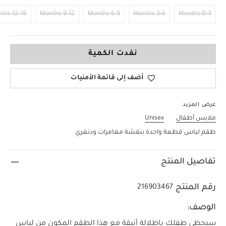
12-18 Months
9-12 Months
6-9 Months
3-6 Months
0-3 Months
2-3 Years
نفدت الكمية
أضف إلى قائمة الأمنيات
عرض المزيد
ملابس أطفال
Unisex
طقم لباس قطعة واحدة بنقشة مغامرات ودنغري
تفاصيل المنتج
رقم المنتج
216903467
الوصف:
سيحظى طفلك بإطلالة أنيقة مع هذا الطقم المكون من لباس