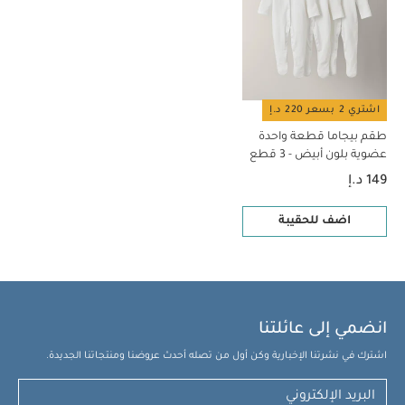
اشتري 2 بسعر 220 د.إ
طقم بيجاما قطعة واحدة
عضوية بلون أبيض - 3 قطع
149 د.إ
اضف للحقيبة
انضمي إلى عائلتنا
اشترك في نشرتنا الإخبارية وكن أول من تصله أحدث عروضنا ومنتجاتنا الجديدة.