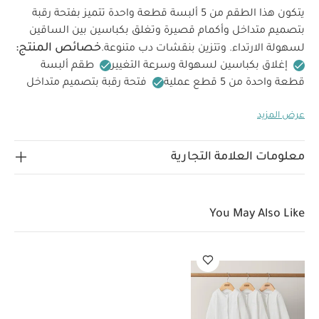
يتكون هذا الطقم من 5 ألبسة قطعة واحدة تتميز بفتحة رقبة
بتصميم متداخل وأكمام قصيرة وتغلق بكباسين بين الساقين
خصائص المنتج:
لسهولة الارتداء. وتتزين بنقشات دب متنوعة.
إغلاق بكباسين لسهولة وسرعة التغيير
طقم ألبسة
قطعة واحدة من 5 قطع عملية
فتحة رقبة بتصميم متداخل
الخامات:
للشعور بالراحة وسهولة الارتداء والتغيير
100‏‏%‏‏
عرض المزيد
تعليمات العناية/الإرشادات:
قطن
غسل على درجة حرارة
40 درجة مئوية
ممنوع استخدام المبيضات
تجفيف على
درجة حرارة منخفضة
كيّ على درجة حرارة منخفضة
ممنوع
معلومات العلامة التجارية
التنظيف الجاف
تغسل الألوان الداكنة على حدة
كيّ على
الجانب الداخلي
قد يعجبك أيضاً:
طقم بيجاما قطعة واحدة عضوية
بلون أبيض - 3 قطع
You May Also Like