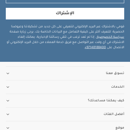
الإشتراك
قومي بالاشتراك عبر البريد الإلكتروني لتتعرفي على كل جديد من تشكيلاتنا وعروضنا
الحصرية. للتعرف أكثر على كيفية التعامل مع البيانات الخاصة بك، يرجى زيارة صفحة
سياسة الخصوصية
. إذا لم تعد ترغب في تلقي رسائلنا الإخبارية، يمكنك إلغاء
الاشتراك في أي وقت عبر التواصل مع فريق خدمة العملاء من خلال البريد الإلكتروني أو
الاتصال على
97148188400+
.
تسوق معنا
الخدمات
كيف يمكننا مساعدتك؟
أفضل الفئات
موقع