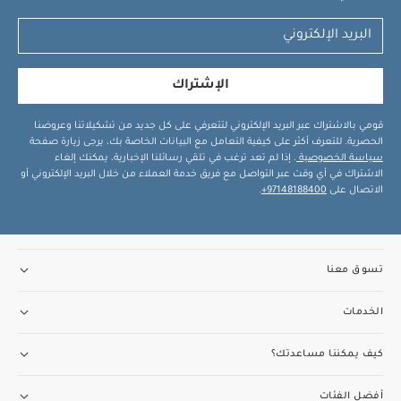
الإشتراك
قومي بالاشتراك عبر البريد الإلكتروني لتتعرفي على كل جديد من تشكيلاتنا وعروضنا
الحصرية. للتعرف أكثر على كيفية التعامل مع البيانات الخاصة بك، يرجى زيارة صفحة
سياسة الخصوصية
. إذا لم تعد ترغب في تلقي رسائلنا الإخبارية، يمكنك إلغاء
الاشتراك في أي وقت عبر التواصل مع فريق خدمة العملاء من خلال البريد الإلكتروني أو
الاتصال على
97148188400+
.
تسوق معنا
الخدمات
كيف يمكننا مساعدتك؟
أفضل الفئات