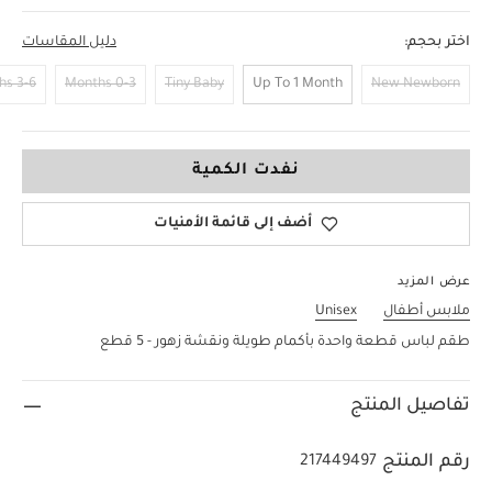
اختر بحجم:
دليل المقاسات
3-6 Months
0-3 Months
Tiny Baby
Up To 1 Month
New Newborn
6-9 Months
نفدت الكمية
أضف إلى قائمة الأمنيات
عرض المزيد
ملابس أطفال
Unisex
طقم لباس قطعة واحدة بأكمام طويلة ونقشة زهور - 5 قطع
تفاصيل المنتج
رقم المنتج
217449497