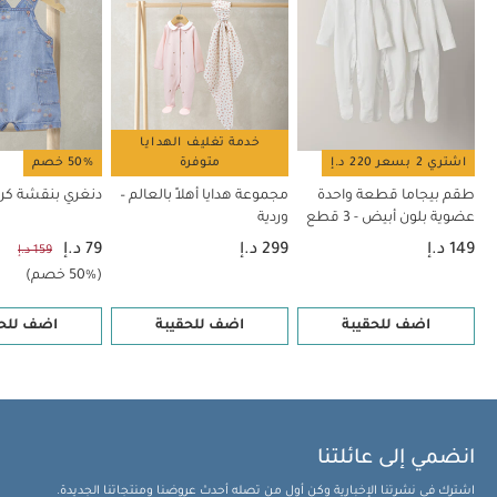
خدمة تغليف الهدايا
اشتري 2 بسعر 220 د.إ
متوفرة
50% خصم
طقم بيجاما قطعة واحدة
مجموعة هدايا أهلاً بالعالم –
دنغري بنقشة كرز
عضوية بلون أبيض - 3 قطع
وردية
149 د.إ
299 د.إ
79 د.إ
159 د.إ
(50% خصم)
اضف للحقيبة
اضف للحقيبة
اضف للحق
انضمي إلى عائلتنا
اشترك في نشرتنا الإخبارية وكن أول من تصله أحدث عروضنا ومنتجاتنا الجديدة.