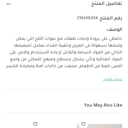
تفاصيل المنتج
رقم المنتج
216348204
الوصف:
حافظي على برودة وجبات طفلك مع عبوات الثلج التي يمكن
وضعها بسهولة في الفريزر وحقيبة الغداء بفضل تصميمها
الخالي من المواد السامة والقابل لإعادة الاستخدام والآمن على
المواد الغذائية وتأتي بشكل مسطح ومبهج لتتمكني من وضع
أقصى كمية من الطعام. صنعت من خامات آمنة ومضادة للكسر
لضمان الحفاظ على سلامة الطعام وبقائه طازجًا لفترة
عرض المزيد
خصائص المنتج:
طويلة.
عبوات ثلج خفيف ورفيعة
جل
خالي من السموم في الداخل وخامات مضادة للكسر من الخارج
تصميم آمن على المواد الغذائية
متوفر بأربعة تصميمات:
مواصفات المنتج:
بجعة وسيارة ونمر وزهرة
You May Also Like
العمر المناسب/الفئة العمرية:
الأبعاد
2 سنوات فأكثر
الوزن الصافي (كغم):
(سم)
يتضمن
0.03
13.5 × 12 × 3.2
المنتج: