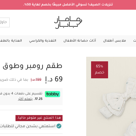
تنزيلات الصيف! تسوقي الأفضل مبيعًا بخصم لغاية 50%.
ت
ملابس أطفال
أثاث حضانة الأطفال
التغذية والكراسي
العناية بالطف
طقم رومبر وطوق ر
65%
خصم
69 د.إ
199 د.إ
بما في ذلك ضريبة
تقسيم على دفعات 4 بدون فوائد بقيمة
17.25.
يتعلم أكثر
هذا المنتج غير متوفر حاليا.
استمتعي بشحن مجاني للطلبات غير بال