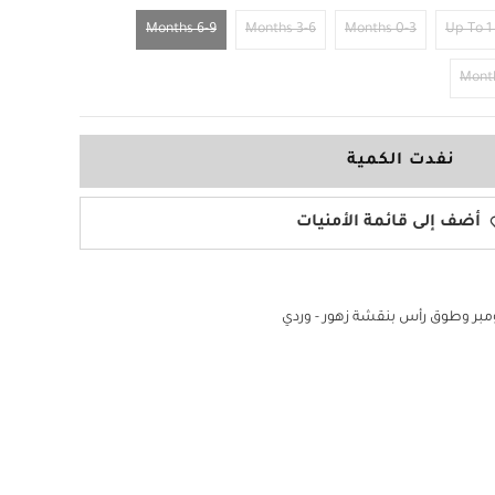
6-9 Months
3-6 Months
0-3 Months
Up To 1
نفدت الكمية
أضف إلى قائمة الأمنيات
بر وطوق رأس بنقشة زهور - وردي