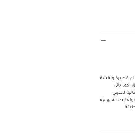
مام قصيرة ونقشة
، كما يأتي
لية لحديثي
ة لإطلالة يومية
لطيفة
إغلاق بأزرار في
الخامات:
بية