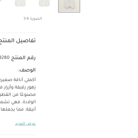
الصورة 1/4
تفاصيل المنتج
رقم المنتج
3280
الوصف:
أكملي أناقة صغير
زهور رقيقة وأزرار
مصنوعًا من القطن بنسبة 0
الولادة، فهي تشم
أنيقة، مما يجعلها 
والتصميمات المريح
عرض المزيد
المنتصف وكباسين 
تعل
100‏‏‏‏%‏‏ قطن