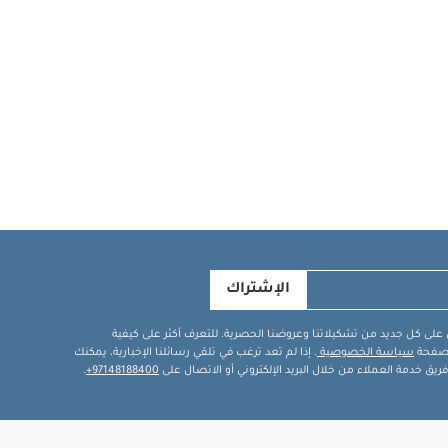
الإشتراك
في على كل جديد من تشكيلاتنا وعروضنا الحصرية. للتعرف أكثر على كيفية
ة صفحة
سياسة الخصوصية
. إذا لم تعد ترغب في تلقي رسائلنا الإخبارية، يمكنك
يق خدمة العملاء من خلال البريد الإلكتروني أو الاتصال على
97148188400+
.