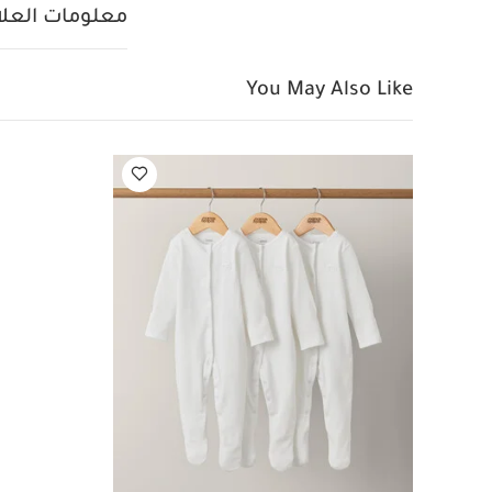
غسل على درجة حرارة 40 
معلومات العلام
كيّ على درجة ح
الجانب الداخلي
قد 
You May Also Like