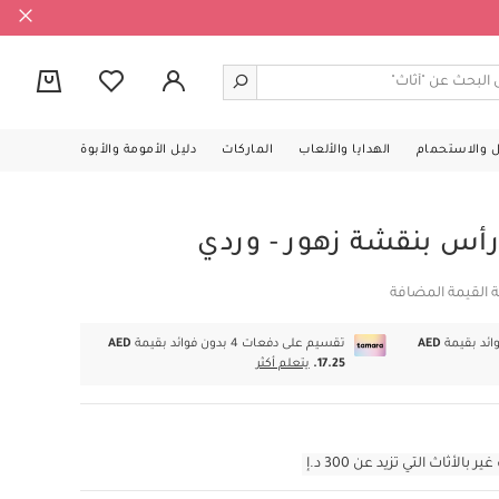
0
ل والاستحمام
الهدايا والألعاب
الماركات
دليل الأمومة والأبوة
أس بنقشة زهور - وردي
 القيمة المضافة
AED
تقسيم على دفعات 4 بدون فوائد بقيمة
AED
17.25.
يتعلم أكثر
أثاث التي تزيد عن 300 د.إ