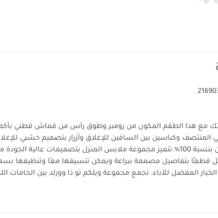
21690
تك مع هذا الطقم المكون من رومبر وطوق رأس من قماش قطني بأك
 في المنتصف وكباسين بين الساقين للإغلاق وأزرار بتصميم خشبي للإغلاق
10‏‏‏‏%‏‏.
تتميز مجموعة ملابس المنزل بتصميمات عالية الجودة مثا
ل قطعًا بتفاصيل مصممة ببراعة ويمكن تنسيقها معًا وتنظيفها بسهول
الخيار المفضل للآباء. تجمع مجموعة ويلكم تو ذا وورلد بين الخامات ال
خصائص المنتج:
ة التي تناسب استخدام طفلك منذ أيامه الأولى.
إضافية لسهولة التغيير
تصميم مزين بأزرار خش
يمات العناية/الإرشادات: