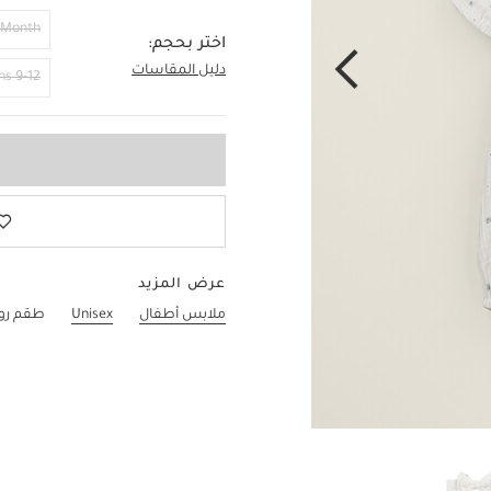
 Month
اختر بحجم:
دليل المقاسات
6-9 Months
9-12 Months
عرض المزيد
ملابس أطفال
Unisex
طقم روم