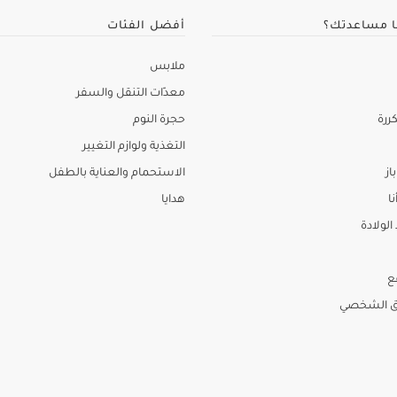
ا مساعدتك؟
أفضل الفئات
ملابس
معدّات التنقل والسفر
ررة
حجرة النوم
التغذية ولوازم التغيير
از
الاستحمام والعناية بالطفل
نا
هدايا
لولادة
ع
ق الشخصي