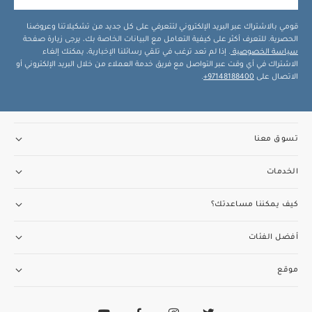
قومي بالاشتراك عبر البريد الإلكتروني لتتعرفي على كل جديد من تشكيلاتنا وعروضنا
الحصرية. للتعرف أكثر على كيفية التعامل مع البيانات الخاصة بك، يرجى زيارة صفحة
سياسة الخصوصية
. إذا لم تعد ترغب في تلقي رسائلنا الإخبارية، يمكنك إلغاء
الاشتراك في أي وقت عبر التواصل مع فريق خدمة العملاء من خلال البريد الإلكتروني أو
الاتصال على
97148188400+
.
تسوق معنا
الخدمات
كيف يمكننا مساعدتك؟
أفضل الفئات
موقع