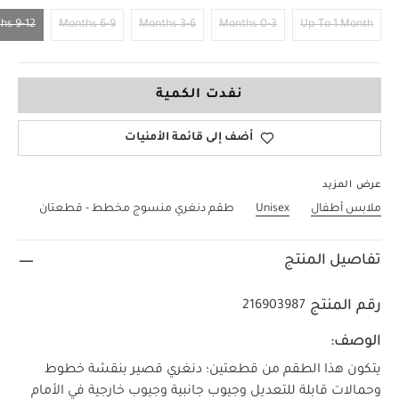
9-12 Months
6-9 Months
3-6 Months
0-3 Months
Up To 1 Month
9-12 Months
نفدت الكمية
أضف إلى قائمة الأمنيات
عرض المزيد
ملابس أطفال
Unisex
طقم دنغري منسوج مخطط - قطعتان
تفاصيل المنتج
رقم المنتج
216903987
الوصف:
يتكون هذا الطقم من قطعتين؛ دنغري قصير بنقشة خطوط
وحمالات قابلة للتعديل وجيوب جانبية وجيوب خارجية في الأمام