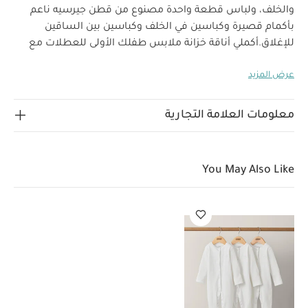
والخلف، ولباس قطعة واحدة مصنوع من قطن جيرسيه ناعم
بأكمام قصيرة وكباسين في الخلف وكباسين بين الساقين
للإغلاق.
أكملي أناقة خزانة ملابس طفلك الأولى للعطلات مع
هذه المجموعة الجديدة، فهي تشمل قطع أساسية لأوقات
عرض المزيد
الخروج وملابس مميزة للإطلالات اليومية وتصميمات يمكن
تنسيقها معًا وإكسسوارات مثالية للمسبح أو الشاطئ، مما
يجعلها خيارًا مثاليًا لإطلالة صغيرك في أوقات الاسترخاء أو
معلومات العلامة التجارية
خصائص المنتج:
السهرات خلال العطلة الأولى للعائلة.
دنغري بحمالات قابلة للتعديل
جيوب جانبية في الأمام
والخلف
لباس قطعة واحدة بكباسين بين الساقين للإغلاق
You May Also Like
الخامات:
لسهولة وسرعة التغيير
تعليمات العناية/الإرشادات:
100‏‏‏‏%‏‏ قطن
غسل على درجة حرارة 40 درجة مئوية
ممنوع استخدام
المبيضات
تجفيف على درجة حرارة منخفضة
كيّ على درجة
حرارة منخفضة
ممنوع التنظيف الجاف
تغسل الألوان
الداكنة على حدة
كيّ على الجانب الداخلي
قد يعجبك أيضاً:
طقم بيجاما قطعة واحدة عضوية بلون أبيض - 3 قطع