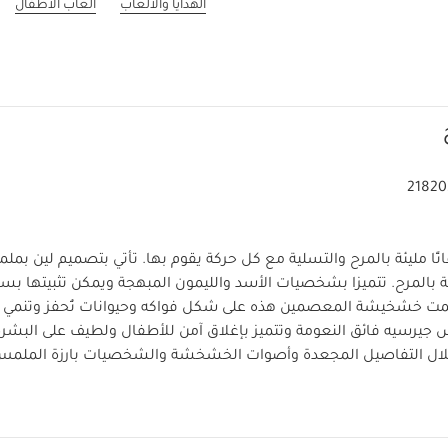
الهدايا والألعاب
ألعاب الأطفال
21820
ًا مليئة بالمرح والتسلية مع كل حركة يقوم بها. تأتي بتصميم لين بم
لمرح. تتميزا بشخصيات الأسد والليمون المبهجة ويمكن تثبيتها بسهو
 خشخيشة المعصمين هذه على شكل فواكه وحيوانات تُحفز وتنمي مها
لال التفاصيل المجعدة وأصوات الخشخشة والشخصيات بارزة الملم
نتج:
طقم مكون من قطعتي خشخيشة معصم بشخصيات لطيفة
0m+
مواصفات المنتج:
رة الحساسة
هدية مثالية للمواليد الجدد
جميع منتجات ماماز وباباز تتوافق مع جميع 