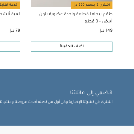
اشتري 2 بسعر 220 د.إ
خدمة تغليف
طقم بيجاما قطعة واحدة عضوية بلون
لعبة أنشطة
أبيض - 3 قطع
149 د.إ
79 د.إ
اضف للحقيبة
انضمي إلى عائلتنا
اشترك في نشرتنا الإخبارية وكن أول من تصله أحدث عروضنا ومنتجاتنا 