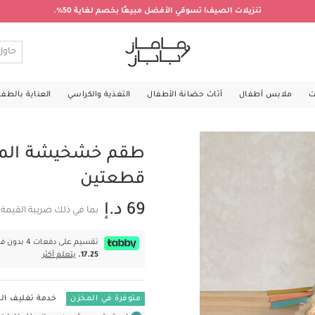
تنزيلات الصيف! تسوقي الأفضل مبيعًا بخصم لغاية 50%.
ت
ملابس أطفال
أثاث حضانة الأطفال
التغذية والكراسي
العناية بالطف
طقم خشخيشة المع
قطعتين
69 د.إ
بما في ذلك ضريبة القيمة
تقسيم على دفعات 4 بدون فوائد بقيمة
17.25.
يتعلم أكثر
متوفرة في المخزن
خدمة تغليف اله