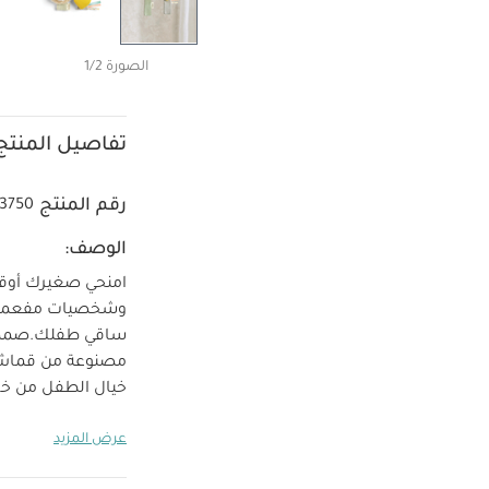
الصورة 1/2
تفاصيل المنتج
رقم المنتج
3750
الوصف:
امنحي صغيرك أوقات
وشخصيات مفعمة با
ساقي طفلك.
صممت
خيال الطفل من خ
ميزات الم
الحسي.
عرض المزيد
ولطيفة على البش
× العرض 6 سم × العمق 3.5 سم