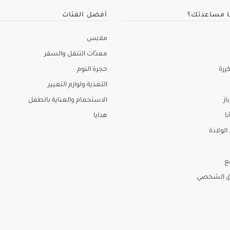
ا مساعدتك؟
أفضل الفئات
ملابس
معدّات التنقل والسفر
ررة
حجرة النوم
التغذية ولوازم التغيير
از
الاستحمام والعناية بالطفل
نا
هدايا
لولادة
ع
ق الشخصي