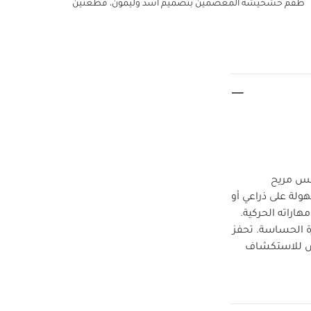
طقم خشخيشة المعصمين بتصميم أسد وليمون، قطعتين
لمس مريح
لة على ذراعي أو
راته الحركية.
مصنوعة من قماش جيرسيه فائق النعومة وتتميز بإغلاق آمن للأطفال ولطيف على البشرة الحساسة. تحفز
س للاستكشاف
ناعمة
الارتفاع 19 سم
معايير وأنظمة