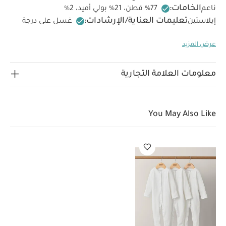
الخامات:
ناعم
77‏‏%‏‏ قطن، 21‏‏%‏‏ بولي أميد، 2‏‏%‏‏
تعليمات العناية/الإرشادات:
إيلاستين
غسل على درجة
حرارة 40 درجة مئوية
ممنوع استخدام المبيضات
تجفيف
عرض المزيد
على درجة حرارة منخفضة
كيّ على درجة حرارة منخفضة
ممنوع التنظيف الجاف
تغسل الألوان الداكنة على حدة
كيّ
على الجانب الداخلي
قد يعجبك أيضاً:
طقم بيجاما قطعة واحدة
معلومات العلامة التجارية
عضوية بلون أبيض - 3 قطع
You May Also Like