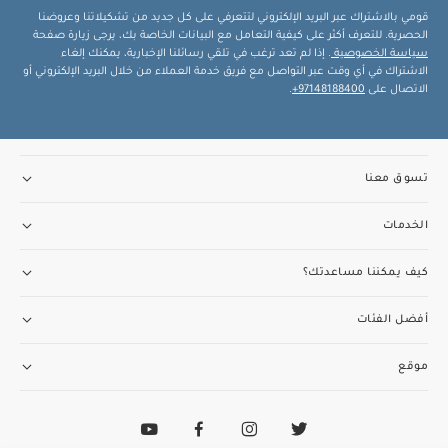
قومي بالاشتراك عبر البريد الإلكتروني لتتعرفي على كل جديد من تشكيلاتنا وعروضنا
الحصرية. للتعرف أكثر على كيفية التعامل مع البيانات الخاصة بك، يرجى زيارة صفحة
سياسة الخصوصية
. إذا لم تعد ترغب في تلقي رسائلنا الإخبارية، يمكنك إلغاء
الاشتراك في أي وقت عبر التواصل مع فريق خدمة العملاء من خلال البريد الإلكتروني أو
الاتصال على
97148188400+
.
تسوق معنا
الخدمات
كيف يمكننا مساعدتك؟
أفضل الفئات
موقع