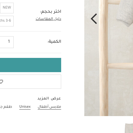
NEW
اختر بحجم:
دليل المقاسات
0-3 Months
3-6 Months
الكمية:
1
عرض المزيد
ملابس أطفال
Unisex
طقم جاكيت