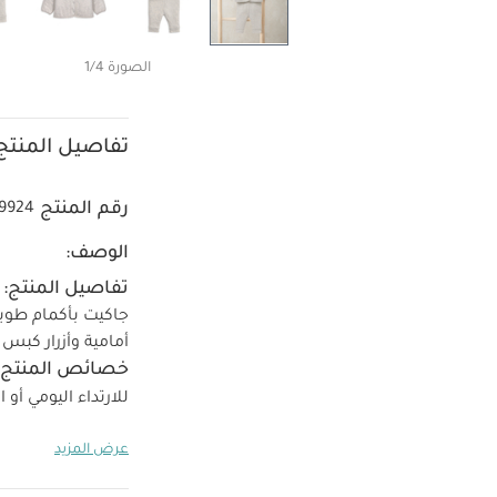
الصورة 1/4
تفاصيل المنتج
رقم المنتج
9924
الوصف:
تفاصيل المنتج:
جاكيت بأكمام طويل
أمامية وأزرار كب
خصائص المنتج:
للارتداء اليومي أو 
الحشوة: 100% بوليستر
عرض المزيد
الإرشادات:
تنظ
يُكوى على البارد