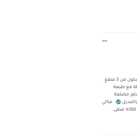
ن 3 قطع.
ة مع طبعة
اور مضلعة
التبديل
مثالي
الجاكيت: الخامة الخارجية والبطانة: 100% قطن،
ناية/
بالمجفف
كوى بالمقلوب