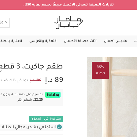
تنزيلات الصيف! تسوقي الأفضل مبيعًا بخصم لغاية 50%.
ت
ملابس أطفال
أثاث حضانة الأطفال
التغذية والكراسي
العناية بالطف
طقم جاكيت، 3 قطع
53%
خصم
89 د.إ
189 د.إ
بما في ذلك ضريب
تقسيم على دفعات 4 بدون فوائد بقيمة
22.25.
يتعلم أكثر
متوفرة في المخزن
استمتعي بشحن مجاني للطلبات غير بال