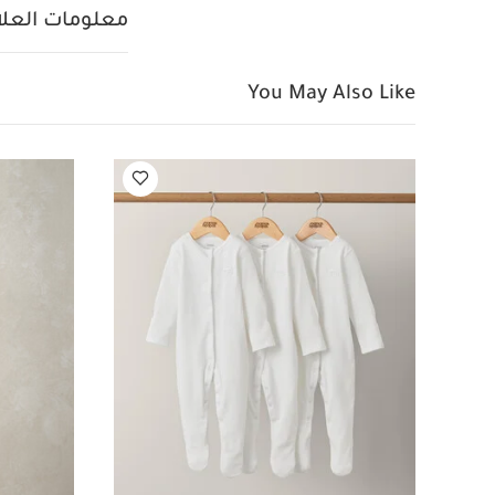
تعليمات السلامة
معلومات العلام
عضوية بلون أبيض - 3 قطع
قطعتان
طقم منسوج بعبارة rld
You May Also Like