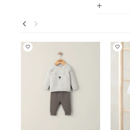
ا قطعة واحدة
وج بتصميم دب -