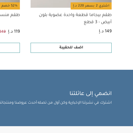
اشتري 2 بسعر 220 د.إ
52% خصم
طقم بيجاما قطعة واحدة عضوية بلون
طقم منسوج
أبيض - 3 قطع
149 د.إ
119 د.إ
249 د.إ
اضف للحقيبة
انضمي إلى عائلتنا
اشترك في نشرتنا الإخبارية وكن أول من تصله أحدث عروضنا ومنتجاتنا 