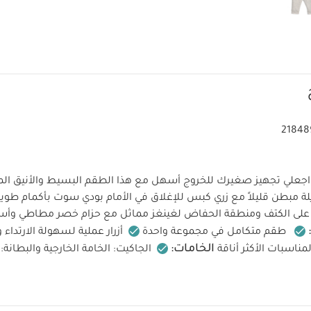
21848
اجعلي تجهيز صغيرك للخروج أسهل مع هذا الطقم البسيط والأنيق المكون م
ة مبطن قليلاً مع زري كبس للإغلاق في الأمام
بودي سوت بأكمام طويل
س على الكتف ومنطقة الحفاض
لغينغز مماثل مع حزام خصر مطاطي وأس
طقم متكامل في مجموعة واحدة
أزرار عملية لسهولة الارتداء و
الخامات:
المناسبات الأكثر أناقة
تعليمات الع
البودي سوت والبنطال: 100% قطن 100% قطن
يف على 40 درجة مئوية
لا تستخدمي المبيضات
تجفيف بارد 
لا تستخدمي التنظيف الجاف
نظفي الألوان الداكنة على حدة
يُ