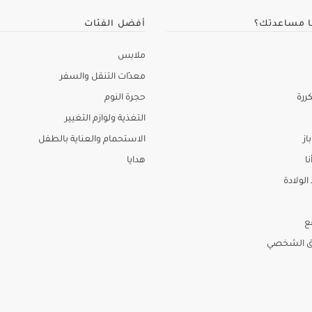
ا مساعدتك؟
أفضل الفئات
ملابس
معدّات التنقل والسفر
ررة
حجرة النوم
التغذية ولوازم التغيير
از
الاستحمام والعناية بالطفل
نا
هدايا
لولادة
ع
ق الشخصي