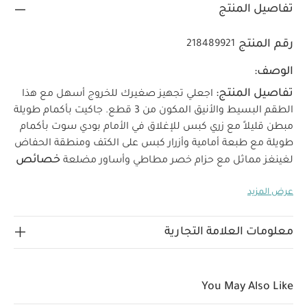
تفاصيل المنتج
رقم المنتج
218489921
الوصف:
تفاصيل المنتج:
اجعلي تجهيز صغيرك للخروج أسهل مع هذا
الطقم البسيط والأنيق المكون من 3 قطع.
جاكيت بأكمام طويلة
مبطن قليلاً مع زري كبس للإغلاق في الأمام
بودي سوت بأكمام
طويلة مع طبعة أمامية وأزرار كبس على الكتف ومنطقة الحفاض
خصائص
لغينغز مماثل مع حزام خصر مطاطي وأساور مضلعة
المنتج:
طقم متكامل في مجموعة واحدة
أزرار عملية
عرض المزيد
لسهولة الارتداء والتبديل
مثالي للارتداء اليومي أو المناسبات
الخامات:
الأكثر أناقة
الجاكيت: الخامة الخارجية والبطانة:
100% قطن، الحشوة: 100% بوليستر
البودي سوت والبنطال:
معلومات العلامة التجارية
تعليمات العناية/الإرشادات:
100% قطن 100% قطن
تنظيف على 40 درجة مئوية
لا تستخدمي المبيضات
تجفيف بارد بالمجفف
يُكوى على البارد
لا تستخدمي
You May Also Like
التنظيف الجاف
نظفي الألوان الداكنة على حدة
يُكوى