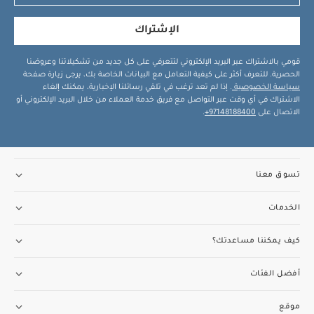
الإشتراك
قومي بالاشتراك عبر البريد الإلكتروني لتتعرفي على كل جديد من تشكيلاتنا وعروضنا
الحصرية. للتعرف أكثر على كيفية التعامل مع البيانات الخاصة بك، يرجى زيارة صفحة
سياسة الخصوصية
. إذا لم تعد ترغب في تلقي رسائلنا الإخبارية، يمكنك إلغاء
الاشتراك في أي وقت عبر التواصل مع فريق خدمة العملاء من خلال البريد الإلكتروني أو
الاتصال على
97148188400+
.
تسوق معنا
الخدمات
كيف يمكننا مساعدتك؟
أفضل الفئات
موقع