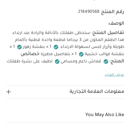
رقم المنتج
218490568
الوصف:
تفاصيل المنتج:
ستحظى طفلتك بالأناقة والراحة عند ارتداء
هذا الطقم المكون من 3 بيجاما قطعة واحدة قطنية بأكمام
طويلة وأزرار كبس لسهولة الارتداء.
1 × بنقشة زهور
1 ×
خصائص
بنقشة قوالب خشبية
1 × بتفاصيل مطرزة
المنتج:
قماش ناعم ومسامي
لطيف على بشرة طفلتك
الحساسة
سهل الارتداء مع أزرار كبس أمامية وبين الساقين
عرض المزيد
الخامات:
طبعات وتطريزات فريدة لمزيد من الأناقة
تعليمات العناية/الإرشادات:
100% قطن
تنظيف
بالغسالة على 40 درجة
لا تستخدم المبيضات
تجفيف
معلومات العلامة التجارية
بالمجفف على درجة منخفضة
كي بارد
لا تستخدم التنظيف
الجاف
اغسل الألوان الداكنة بشكل منفصل
كي على
تعليمات السلامة وتحذيرات:
الجانب الداخلي
يُحفظ بعيدًا
You May Also Like
عن النار
قد يعجبك أيضاً:
طقم بيجاما قطعة واحدة عضوية بلون
أبيض - 3 قطع
3 Pack Little Lemons Sleepsuits
طقم بيجامة بطبعات