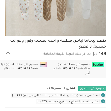
طقم بيجاما لباس قطعة واحدة بنقشة زهور وقوالب
خشبية، 3 قطع
149 د.إ
بما في ذلك ضريبة القيمة المضافة
مشار
تقسيم على دفعات 4 بدون
تقسيم على دفعات 4 بدون فوا
فوائد بقيمة
AED 37.25.
يتعلم
بقيمة
AED 37.25.
يتعلم أكثر
أكثر
متوفرة في المخزن
اشتري 2 بسعر 220 د.إ
استمتعي بشحن مجاني للطلبات غير بالأثاث التي تزيد عن 300 د.إ
أطقم متعددة القطع - اشتري 2 بسعر 220 د.إ