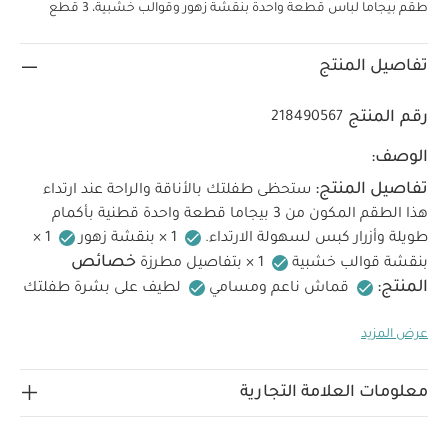
طقم بيجاما لباس قطعة واحدة بنقشة زهور وقوالب خشبية، 3 قطع
تفاصيل المنتج
رقم المنتج
218490567
الوصف:
تفاصيل المنتج:
ستحظى طفلتك بالأناقة والراحة عند ارتداء
هذا الطقم المكون من 3 بيجاما قطعة واحدة قطنية بأكمام
طويلة وأزرار كبس لسهولة الارتداء.
1 × بنقشة زهور
1 ×
خصائص
بنقشة قوالب خشبية
1 × بتفاصيل مطرزة
المنتج:
قماش ناعم ومسامي
لطيف على بشرة طفلتك
الحساسة
سهل الارتداء مع أزرار كبس أمامية وبين الساقين
عرض المزيد
الخامات:
طبعات وتطريزات فريدة لمزيد من الأناقة
تعليمات العناية/الإرشادات:
100% قطن
تنظيف
بالغسالة على 40 درجة
لا تستخدم المبيضات
تجفيف
معلومات العلامة التجارية
بالمجفف على درجة منخفضة
كي بارد
لا تستخدم التنظيف
الجاف
اغسل الألوان الداكنة بشكل منفصل
كي على