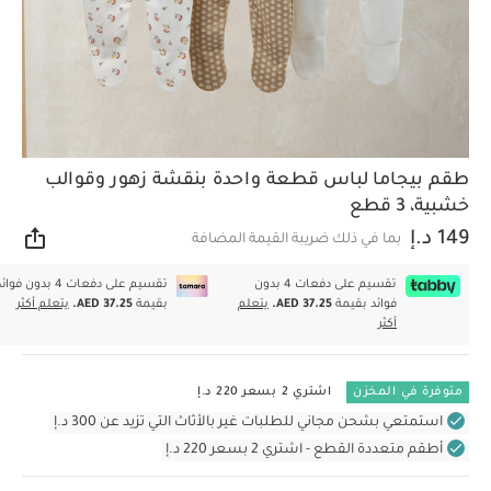
طقم بيجاما لباس قطعة واحدة بنقشة زهور وقوالب
خشبية، 3 قطع
149 د.إ
بما في ذلك ضريبة القيمة المضافة
مشار
تقسيم على دفعات 4 بدون
تقسيم على دفعات 4 بدون فوا
فوائد بقيمة
AED 37.25.
يتعلم
بقيمة
AED 37.25.
يتعلم أكثر
أكثر
متوفرة في المخزن
اشتري 2 بسعر 220 د.إ
استمتعي بشحن مجاني للطلبات غير بالأثاث التي تزيد عن 300 د.إ
أطقم متعددة القطع - اشتري 2 بسعر 220 د.إ