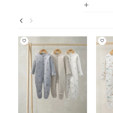
طقم بيجاما لباس قطعة واحدة بنقشة روديو وبطاقات لعب وخيول، 3