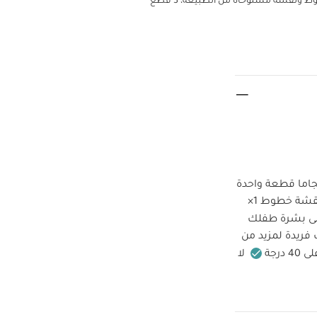
ونقشة مستوحاة من الطبيعة، 3 قطع
لك بالأناقة والراحة عند ارتداء هذا الطقم المكون من 3 بيجاما قطعة واحدة
1×
ى بشرة طفلك
فريدة لمزيد من
درجة
لا
 تستخدم التنظيف
لامة
- 3 قطع
طقم