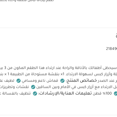
طقم بيجاما لباس قطعة واحدة بخطوط 
21849
سيحظى أطفا
ة وأزرار كبس لسهولة الارتداء.
1× بنقشة مستوحاة من الطبيعة
1 × بنقشة خطوط
خصائص المنتج:
 عند الصدر
قماش ناعم ومسامي
لطيف عل
الارتداء مع أزرار كبس في الأمام وبين الساقين
نقشات وتطريزات 
تعليمات العناية/الإرشادات:
100% قطن
تنظيف بالغسالة على 40 
تجفيف بالمجفف على درجة حرارة منخفضة
كي على البارد
لا
تعليمات الس
ألوان الداكنة بشكل منفصل
كي على الجانب الداخلي
فظ بعيدًا عن النار
قد يعجبك أيضاً:
طقم بيجاما قطعة واحدة عضوية بلون أبيض 