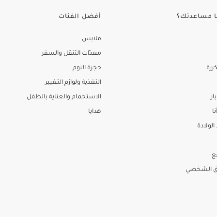
ا مساعدتك؟
أفضل الفئات
ملابس
معدّات التنقل والسفر
ررة
حجرة النوم
التغذية ولوازم التغيير
از
الاستحمام والعناية بالطفل
نا
هدايا
لولادة
ع
ق الشخصي