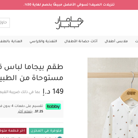
تنزيلات الصيف! تسوقي الأفضل مبيعًا بخصم لغاية 50%.
ت
ملابس أطفال
أثاث حضانة الأطفال
التغذية والكراسي
العناية بالطف
طقم بيجاما لباس 
مستوحاة من الطبيعة، 3
149 د.إ
بما في ذلك ضريبة القيم
تقسيم على دفعات 4 بدون فوائد بقيمة
37.25.
يتعلم أكثر
متوفرة في المخزن
اخر قطعة متوف