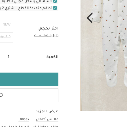
استمتعي بشحن مجاني للطلبات غير بال
أطقم متعددة القطع - اشتري 2 بسعر 220 د.إ
NEW
اختر بحجم:
دليل المقاسات
12-18 Months
6-9 Months
الكمية:
1
عرض المزيد
ملابس أطفال
Unisex