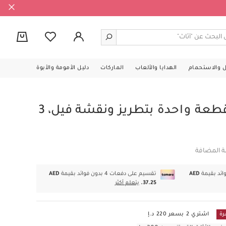
0
ل والاستحمام
الهدايا والألعاب
الماركات
دليل الأمومة والأبوة
طقم بيجاما لباس قطعة واحدة بتطريز ونقشة فيل، 3
ة المضافة
AED
تقسيم على دفعات 4 بدون فوائد بقيمة
AED
37.25.
يتعلم أكثر
رة
اشتري 2 بسعر 220 د.إ