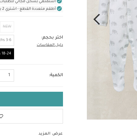
استمتعي بشحن مجاني للطلبات غير بال
أطقم متعددة القطع - اشتري 2 بسعر 220 د.إ
NEW
اختر بحجم:
3-6 Months
دليل المقاسات
18-24 Months
18-24 Months
الكمية:
1
عرض المزيد