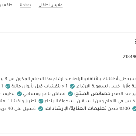
ملابس أطفال
Unisex
طقم بيجا
21849
سيحظى أطفا
ة وأزرار كبس لسهولة الارتداء.
1 × بنقشات فيل بألوان مائية
1 × بنقشة مخططة
خصائص المنتج:
قماش ناعم ومسامي
لطيف ع
ر كبس في الأمام وبين الساقين لسهولة الارتداء
تطريز ونقشات متنو
تعليمات العناية/الإرشادات:
100% قطن
غسيل على 40 درجة مئوية
تجفيف بالمجفف على درجة منخفضة
كي على درجة منخفضة
اغسل الألوان الداكنة بشكل منفضل
غسل وكي من الجانب الداخل
ت:
يُحفظ بعيدًا عن النار
قد يعجبك أيضاً: