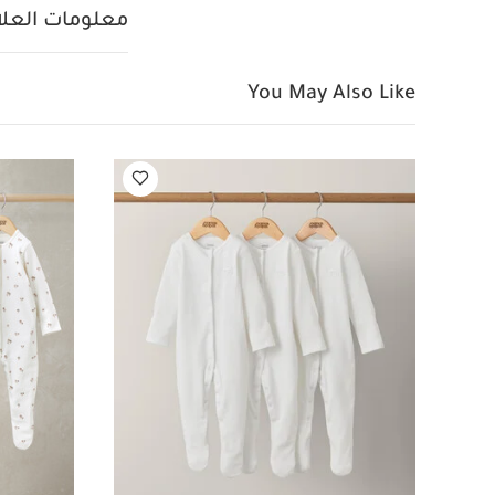
قطع
طقم بيجامة بنقش
معلومات العلام
طقم بيجامة بطبعة كمثرى 
You May Also Like