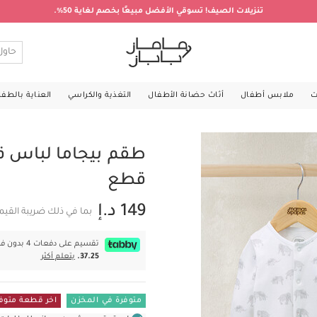
تنزيلات الصيف! تسوقي الأفضل مبيعًا بخصم لغاية 50%.
ت
ملابس أطفال
أثاث حضانة الأطفال
التغذية والكراسي
العناية بالطف
قطع
149 د.إ
بما في ذلك ضريبة القيم
تقسيم على دفعات 4 بدون فوائد بقيمة
37.25.
يتعلم أكثر
متوفرة في المخزن
اخر قطعة متوف