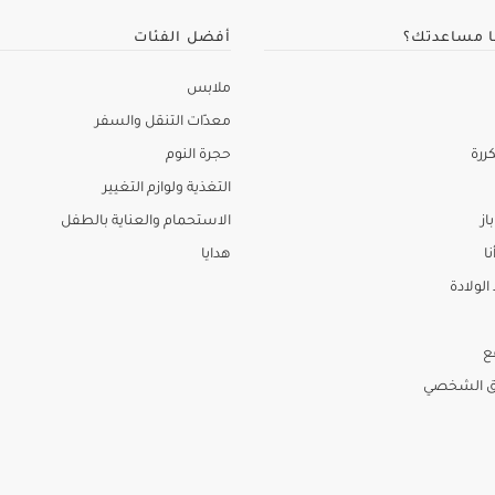
ا مساعدتك؟
أفضل الفئات
ملابس
معدّات التنقل والسفر
ررة
حجرة النوم
التغذية ولوازم التغيير
از
الاستحمام والعناية بالطفل
نا
هدايا
لولادة
ع
ق الشخصي