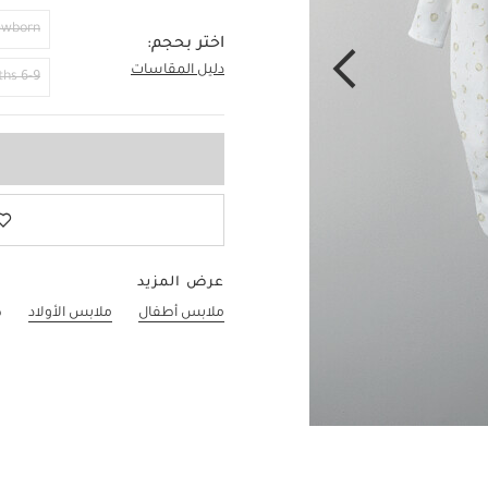
ewborn
اختر بحجم:
دليل المقاسات
18-24 Months
6-9 Months
عرض المزيد
ملابس أطفال
ملابس الأولاد
ط