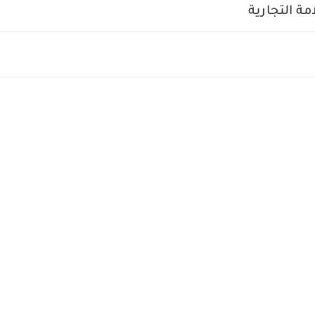
 أبيض - 3 قطع
ة التجارية