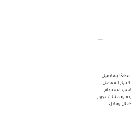
 قطعًا بتفاصيل
الخيار المفضل
تناسب استخدام
بألوان محايدة ونقشات نجوم
طفال وقابل
 المنتج؟
عم ومتين
:
طقم بيجاما