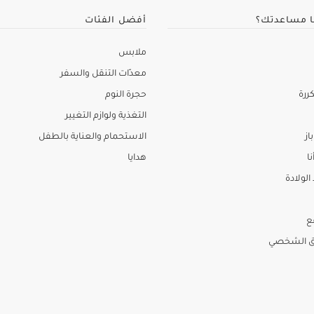
ا مساعدتك؟
أفضل الفئات
ملابس
معدّات التنقل والسفر
ررة
حجرة النوم
التغذية ولوازم التغيير
از
الاستحمام والعناية بالطفل
نا
هدايا
لولادة
ع
ق الشخصي