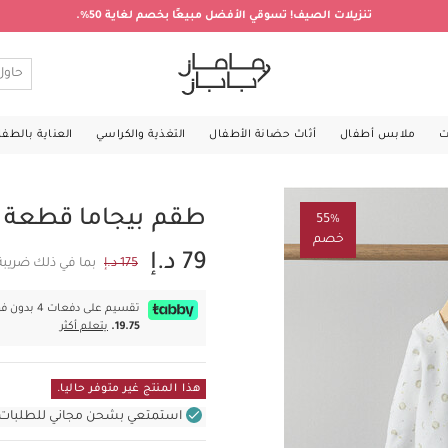
تنزيلات الصيف! تسوقي الأفضل مبيعًا بخصم لغاية 50%.
ت
ملابس أطفال
أثاث حضانة الأطفال
التغذية والكراسي
العناية بالطف
طقم بيجاما قطعة واح
55%
خصم
79 د.إ
175 د.إ
بما في ذلك ضريبة
تقسيم على دفعات 4 بدون فوائد بقيمة
19.75.
يتعلم أكثر
هذا المنتج غير متوفر حاليا.
استمتعي بشحن مجاني للطلبات غير بال