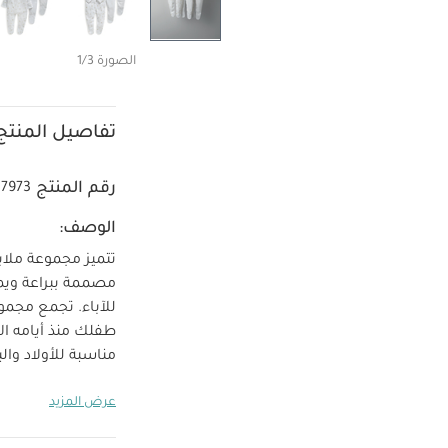
الصورة 1/3
تفاصيل المنتج
رقم المنتج
87973
الوصف:
تتميز مجموعة ملاب
مصممة ببراعة ويمك
للآباء. تجمع مجمو
طفلك منذ أيامه الأ
مناسبة للأولاد و
للغسل في الغسالة 
عرض المزيد
طقم ألبسة قطعة واح
ومسامي وقابل لل