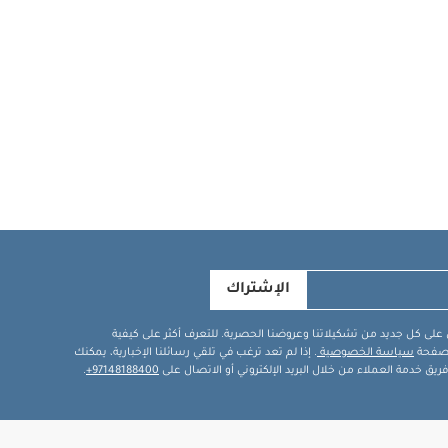
الإشتراك
في على كل جديد من تشكيلاتنا وعروضنا الحصرية. للتعرف أكثر على كيفية
ة صفحة
سياسة الخصوصية
. إذا لم تعد ترغب في تلقي رسائلنا الإخبارية، يمكنك
يق خدمة العملاء من خلال البريد الإلكتروني أو الاتصال على
97148188400+
.