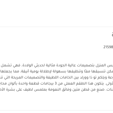
2159
س المنزل بتصميمات عالية الجودة مثالية لحديثي الولادة، فهي تشمل
ن تنسيقها معًا وتنظيفها بسهولة لإطلالة يومية أنيقة، مما يجعلها 
عة ويلكم تو ذا وورلد بين الخامات اللطيفة والتصميمات المريحة التي 
ولى.
يتكون هذا الطقم العملي من 3 بيجامات قطعة واحدة 
البنات. صنع من قطن متين وفائق النعومة بملمس لطيف على بشرة الأ
ويتميز بكباسين للإغلاق لسهولة الارتداء والتغيير.
لماذا تشترين هذا
دة مناسبة للأولاد والبنات مكون من 3 قطع
تصميم من قطن نا
غسل في الغسالة
يغلق بكباسين لسهولة التغيير
قد يعجبك أيضاً