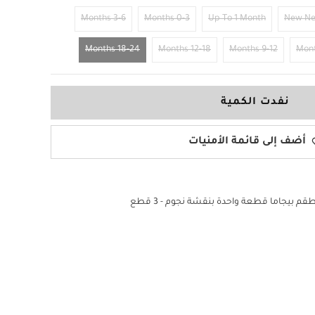
3-6 Months
0-3 Months
Up To 1 Month
New N
18-24 Months
12-18 Months
9-12 Months
نفدت الكمية
أضف إلى قائمة الأمنيات
قم بيجاما قطعة واحدة بنقشة نجوم - 3 قطع