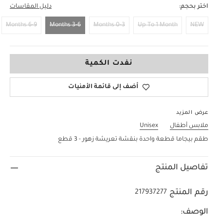
اختر بحجم:
دليل المقاسات
6-9 Months
3-6 Months
0-3 Months
Up To 1 Month
NEW
3-6 Months
نفدت الكمية
أضف إلى قائمة الأمنيات
عرض المزيد
ملابس أطفال
Unisex
طقم بيجاما قطعة واحدة بنقشة تعريشة زهور - 3 قطع
تفاصيل المنتج
رقم المنتج
217937277
الوصف: