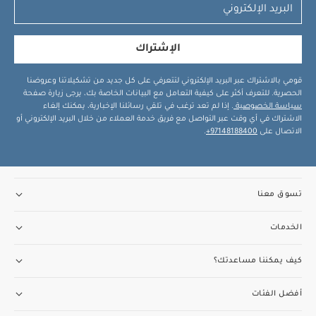
الإشتراك
قومي بالاشتراك عبر البريد الإلكتروني لتتعرفي على كل جديد من تشكيلاتنا وعروضنا
الحصرية. للتعرف أكثر على كيفية التعامل مع البيانات الخاصة بك، يرجى زيارة صفحة
سياسة الخصوصية
. إذا لم تعد ترغب في تلقي رسائلنا الإخبارية، يمكنك إلغاء
الاشتراك في أي وقت عبر التواصل مع فريق خدمة العملاء من خلال البريد الإلكتروني أو
الاتصال على
97148188400+
.
تسوق معنا
الخدمات
كيف يمكننا مساعدتك؟
أفضل الفئات