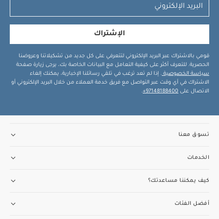
الإشتراك
قومي بالاشتراك عبر البريد الإلكتروني لتتعرفي على كل جديد من تشكيلاتنا وعروضنا
الحصرية. للتعرف أكثر على كيفية التعامل مع البيانات الخاصة بك، يرجى زيارة صفحة
سياسة الخصوصية
. إذا لم تعد ترغب في تلقي رسائلنا الإخبارية، يمكنك إلغاء
الاشتراك في أي وقت عبر التواصل مع فريق خدمة العملاء من خلال البريد الإلكتروني أو
الاتصال على
97148188400+
.
تسوق معنا
الخدمات
كيف يمكننا مساعدتك؟
أفضل الفئات