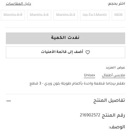
اختر بحجم:
دليل المقاسات
6-9 Months
3-6 Months
0-3 Months
Up To 1 Month
NEW
9-12 Months
نفدت الكمية
أضف إلى قائمة الأمنيات
عرض المزيد
ملابس أطفال
Unisex
طقم بيجاما قطعة واحدة بأكمام طويلة بلون وردي - 3 قطع
تفاصيل المنتج
رقم المنتج
216902572
الوصف: