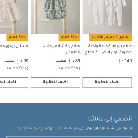
فستان منسوج بنقشة مخططة
اشتري 2 بسعر 220 د.إ
53% خصم
50% خصم
طقم بيجاما قطعة واحدة
طقم بنقشة مربعات،
فستان بزهور مط
عضوية بلون أبيض - 3 قطع
قطعتين
149 د.إ
89 د.إ
99 د.إ
189 د.إ
199 د.إ
(53% خصم)
(50% خصم)
اضف للحقيبة
اضف للحقيبة
اضف للحق
انضمي إلى عائلتنا
اشترك في نشرتنا الإخبارية وكن أول من تصله أحدث عروضنا ومنتجاتنا الجديدة.