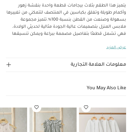
يتميز هذا الطقم بثلاث بيجامات قطعة واحدة بنقشة زهور
وأكمام طويلة وتغلق بكباسين في المنتصف لتتمكني من تغييرها
بسهولة وصنعت من القطن بنسبة 100‏‏‏‏%‏‏.
تتميز مجموعة
ملابس المنزل بتصميمات عالية الجودة مثالية لحديثي الولادة،
فهي تشمل قطعًا بتفاصيل مصممة ببراعة ويمكن تنسيقها
معًا وتنظيفها بسهولة لإطلالة يومية أنيقة، مما يجعلها الخيار
عرض المزيد
المفضل للآباء. تجمع مجموعة ويلكم تو ذا وورلد بين الخامات
اللطيفة والتصميمات المريحة التي تناسب استخدام طفلك منذ
خصائص المنتج:
أيامه الأولى.
إغلاق
معلومات العلامة التجارية
بكباسين في المنتصف
طقم عملي مثالي لخزانة
الخامات:
طفلك
تعليمات العناية/الإرشادات:
100‏‏‏‏%‏‏ قطن
You May Also Like
غسل على درجة حرارة 40 درجة مئوية
ممنوع استخدام
المبيضات
تجفيف على درجة حرارة منخفضة
كيّ على درجة
حرارة منخفضة
ممنوع التنظيف الجاف
تغسل الألوان
الداكنة على حدة
كيّ على الجانب الداخلي
قد يعجبك أيضاً:
طقم بيجاما قطعة واحدة عضوية بلون أبيض - 3 قطع
طقم بنقشة
مربعات، قطعتين
فستان بزهور مطرزة
فستان دينم بنمط قميص