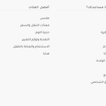
ا مساعدتك؟
أفضل الفئات
ملابس
معدّات التنقل والسفر
ررة
حجرة النوم
التغذية ولوازم التغيير
از
الاستحمام والعناية بالطفل
نا
هدايا
لولادة
ع
ق الشخصي