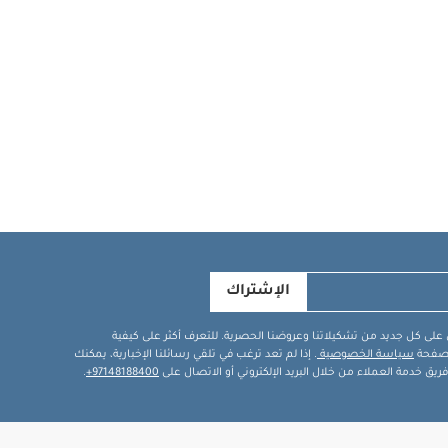
الإشتراك
في على كل جديد من تشكيلاتنا وعروضنا الحصرية. للتعرف أكثر على كيفية
ة صفحة
سياسة الخصوصية
. إذا لم تعد ترغب في تلقي رسائلنا الإخبارية، يمكنك
يق خدمة العملاء من خلال البريد الإلكتروني أو الاتصال على
97148188400+
.