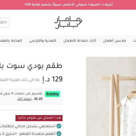
تنزيلات الصيف! تسوقي الأفضل مبيعًا بخصم لغاية 50%.
ت
ملابس أطفال
أثاث حضانة الأطفال
التغذية والكراسي
العناية بالطف
طقم بودي سوت بلا أك
129 د.إ
بما في ذلك ضريبة القيم
تقسيم على دفعات 4 بدون فوائد بقيمة
32.25.
يتعلم أكثر
هذا المنتج غير متوفر حاليا.
استمتعي بشحن مجاني للطلبات غير بال
أطقم متعددة القطع - اشتري 2 بسعر 220 د.إ