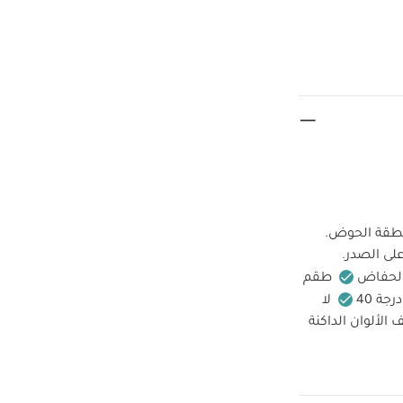
د منطقة الحوض.
لى الصدر.
 الحفاض
طقم
جة 40
لا
 الألوان الداكنة
قطع
طقم