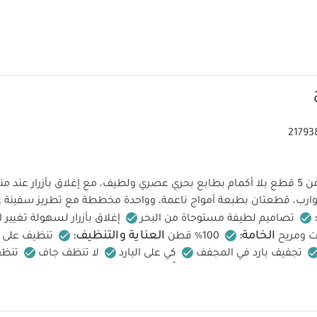
21793
طقم بودي سوت من 5 قطع بلا أكمام بطابع بحري عصري ولطيف، مع إغلاق بأزرار عن
رب، قطعتان بطبعة أمواج ناعمة، وواحدة مخططة مع تطريز سفينة ع
تصاميم لطيفة مستوحاة من البحر
إغلاق بأزرار لسهولة تغيير
الخامة:
العناية والتنظيف:
ت ومريح
100% قطن
تنظيف على در
تجفيف بارد في المجفف
كي على البارد
لا تنظف جاف
تنظف
الداخل للخارج
قد يعجبك أيضاً:
طقم بيجاما قطعة واحدة عضوية بلون أبيض - 3 
قصيرة (5 قطع)