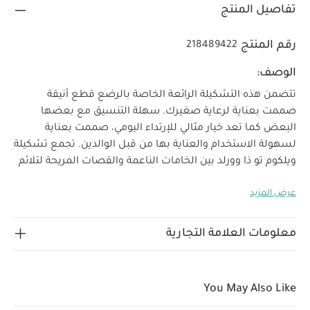
تفاصيل المنتج
رقم المنتج
218489422
الوصف:
تتضمن هذه التشكيلة الرائعة الخاصة بالرضع قطع أنيقة
صممت بعناية لرعاية صغيرك. سهلة التنسيق مع بعضها
البعض كما تعد خيار مثالي للإرتداء اليومي، صممت بعناية
لسهولة الاستخدام والعناية بها من قبل الوالدين. تجمع تشكيلة
ويلكوم تو ذا وورلد بين الخامات الناعمة والقصات المريحة لتلائم
طفلك خلال أسابيعه الأولى في العالم. يتضمن هذا الطقم
عرض المزيد
خمس بودي سوت أبيض بأكمام طويلة كما صنع من القطن
العضوي الأبيض فائق النعومة بملمس لطيف على بشرة
الرضع. يغلق الطقم بأزرار كبس لسهولة الارتداء ويزدان برقعة
معلومات العلامة التجارية
خصائص المنتج:
شعار ويلكوم تو ذا وورلد.
قطن عضوي
نقي ناعم ولطيف على بشرته الحساسة
إغلاق بأزرار كبس
الخامات:
لسهولة الارتداء
رقعة منسوجة
You May Also Like
تعليمات العناية/الإرشادات:
100% قطن