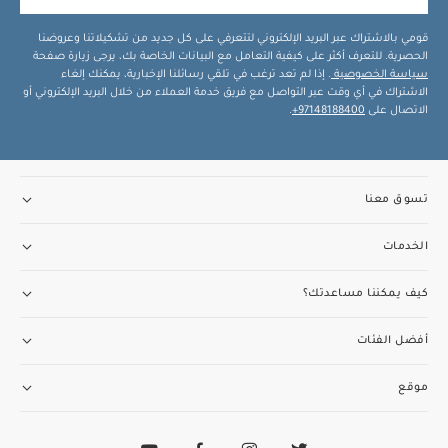
قومي بالاشتراك عبر البريد الإلكتروني لتتعرفي على كل جديد من تشكيلاتنا وعروضنا
الحصرية. للتعرف أكثر على كيفية التعامل مع البيانات الخاصة بك، يرجى زيارة صفحة
سياسة الخصوصية
. إذا لم تعد ترغب في تلقي رسائلنا الإخبارية، يمكنك إلغاء
الاشتراك في أي وقت عبر التواصل مع فريق خدمة العملاء من خلال البريد الإلكتروني أو
الاتصال على
97148188400+
.
تسوق معنا
الخدمات
كيف يمكننا مساعدتك؟
أفضل الفئات
موقع