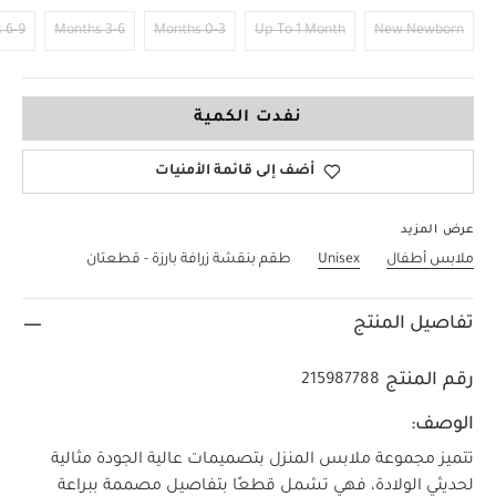
6-9 Months
3-6 Months
0-3 Months
Up To 1 Month
New Newborn
9-12 Months
نفدت الكمية
أضف إلى قائمة الأمنيات
عرض المزيد
ملابس أطفال
Unisex
طقم بنقشة زرافة بارزة - قطعتان
تفاصيل المنتج
رقم المنتج
215987788
الوصف:
تتميز مجموعة ملابس المنزل بتصميمات عالية الجودة مثالية
لحديثي الولادة، فهي تشمل قطعًا بتفاصيل مصممة ببراعة