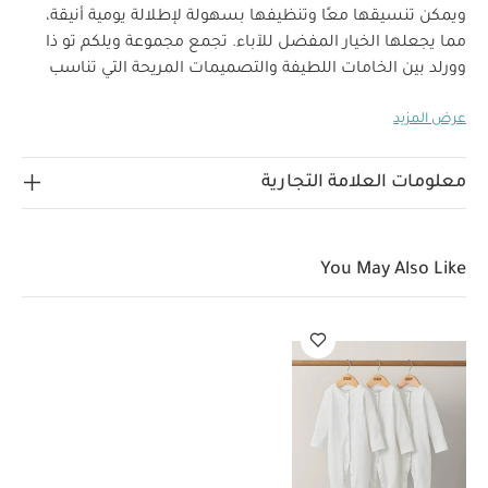
ويمكن تنسيقها معًا وتنظيفها بسهولة لإطلالة يومية أنيقة،
مما يجعلها الخيار المفضل للآباء. تجمع مجموعة ويلكم تو ذا
وورلد بين الخامات اللطيفة والتصميمات المريحة التي تناسب
استخدام طفلك منذ أيامه الأولى.
امنحي صغارك إطلالة أنيقة
عرض المزيد
ومتناسقة مع هذا الطقم المكون من قطعتين بنقشة زرافة
بارزة، فهو يشمل بلوزة بأكمام طويلة وكباسين للإغلاق وبنطال
لماذا
بأقدام مدمجة وحزام خصر مطاطي لسهولة الارتداء.
معلومات العلامة التجارية
تشتري هذا المنتج:
طقم مكون من قطعتين متناسقتين
أقدام مدمجة
للحفاظ على شعور قدمي طفلك بالدفء والراحة
حزام خصر
You May Also Like
مطاطي وكباسين للإغلاق لسهولة الارتداء والتغيير
قد يعجبك
أيضاً:
طقم بيجاما قطعة واحدة عضوية بلون أبيض - 3 قطع