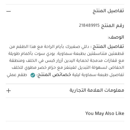
تفاصيل المنتج
رقم المنتج
218489915
الوصف:
تفاصيل المنتج :
دللي صغيرك بأيام الراحة مع هذا الطقم من
قطعتين متناسقتين بطبعة سماوية.
بودي سوت بأكمام طويلة
مع قفازات مدمجة لحماية اليدين
أزرار كبس في الخلف ومنطقة
الحفاض لسهولة التبديل
لغينغز مع حزام خصر مطوي للخلف
خصائص المنتج:
تفاصيل طبعة سماوية ليلية
طقم عملي
مكون من قطعتين
مزين بطبعة سماوية ساحرة
قفازات
الخامات:
مدمجة وأزرار كبس لتسهيل التبديل< /li>
100%
معلومات العلامة التجارية
تعليمات العناية/الإرشادات:
تنظيف على 40
قطن
درجة مئوية
لا تستخدمي المبيضات
تجفيف بارد
بالمجفف
يُكوى على البارد
لا تستخدمي التنظيف
You May Also Like
الجاف
نظفي الألوان الداكنة على حدة
تعليمات
السلامة وتحذيرات:
يحفظ بعيدًا عن النار
قد يعجبك