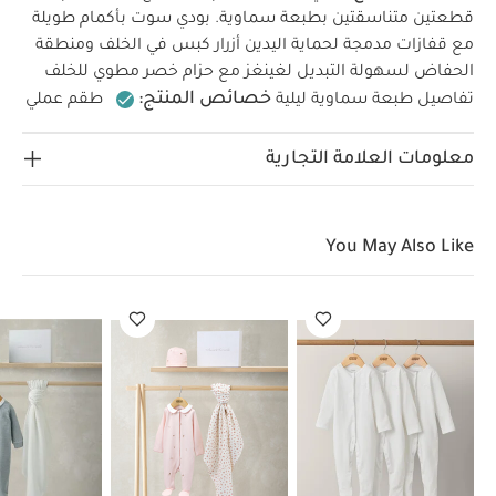
قطعتين متناسقتين بطبعة سماوية.
بودي سوت بأكمام طويلة
مع قفازات مدمجة لحماية اليدين
أزرار كبس في الخلف ومنطقة
الحفاض لسهولة التبديل
لغينغز مع حزام خصر مطوي للخلف
خصائص المنتج:
تفاصيل طبعة سماوية ليلية
طقم عملي
مكون من قطعتين
مزين بطبعة سماوية ساحرة
قفازات
الخامات:
مدمجة وأزرار كبس لتسهيل التبديل< /li>
100%
معلومات العلامة التجارية
تعليمات العناية/الإرشادات:
تنظيف على 40
قطن
درجة مئوية
لا تستخدمي المبيضات
تجفيف بارد
بالمجفف
يُكوى على البارد
لا تستخدمي التنظيف
You May Also Like
الجاف
نظفي الألوان الداكنة على حدة
تعليمات
السلامة وتحذيرات:
يحفظ بعيدًا عن النار
قد يعجبك
أيضاً:
طقم بيجاما قطعة واحدة عضوية بلون أبيض - 3 قطع
مجموعة
هدايا أهلاً بالعالم – وردية
مجموعة هدايا أهلاً بالعالم – زرقاء
مجموعة
هذايا أفرول مطرز بالدب تيدي للرضع، قطعتين
سلة هدايا للرضع -
مجموعة ملابس داكلينج ‏وبطانية منسوجة