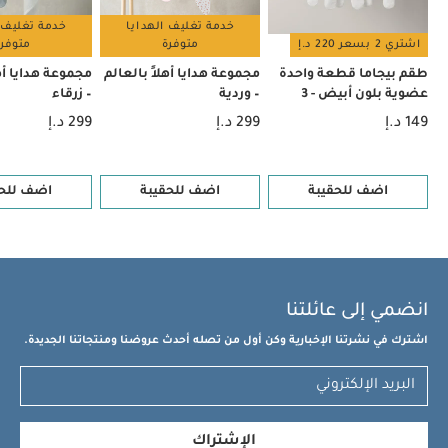
خدمة تغليف الهدايا
خدمة تغليف 
اشتري 2 بسعر 220 د.إ
متوفرة
متوفر
طقم بيجاما قطعة واحدة
مجموعة هدايا أهلاً بالعالم
مجموعة هدايا أهل
عضوية بلون أبيض - 3
– وردية
– زرقاء
قطع
149 د.إ
299 د.إ
299 د.إ
اضف للحقيبة
اضف للحقيبة
اضف للحق
انضمي إلى عائلتنا
اشترك في نشرتنا الإخبارية وكن أول من تصله أحدث عروضنا ومنتجاتنا الجديدة.
الإشتراك