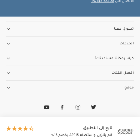
الاتصال على
97148188400+
.
تسوق معنا
الخدمات
كيف يمكننا مساعدتك؟
أفضل الفئات
موقع
تواصل مع فريق خدمة العملاء
97148188400+
الطاير إنسغنيا (ذ.م.م) تدير وتمتلك ماماز وباباز
تابع إلى التطبيق
© 2026 الطاير إنسغنيا (ذ.م.م). جميع الحقوق محفوظة
قم بتنزيل واستخدام APP15 بخصم 15٪