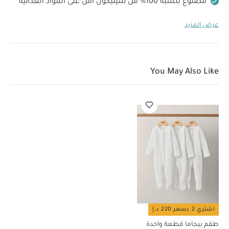
مصنوع بنسبة 100‏%‏ من سيليكون آمن على المواد الغذائية
خالٍ من مادة بيسفينول أ والفثالات
آمن للوضع في
عرض المزيد
غسالة الأطباق والميكروويف
غير سام
مضاد للكسر
الأبعاد (سم):
17.4 × 3.4 ×
3 أقسام
مواصفات المنتج:
19.4
قد يعجبك أيضاً:
طقم بيجاما قطعة واحدة عضوية بلون
أبيض - 3 قطع
You May Also Like
اشتري 2 بسعر 220 د.إ
طقم بيجاما قطعة واحدة