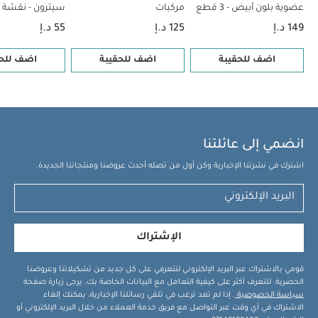
عضوية بلون أبيض - 3 قطع
مركبات
سيترون - نقشة 
يتضمن:
1 × صندوق غداء
149 د.إ
125 د.إ
55 د.إ
1 × شوكة
1 × ملعقة
قد يعجبك أيضاً:
طقم بيجاما قطعة واحدة عضوية
اضف للحقيبة
اضف للحقيبة
اضف للحق
بلون أبيض - 3 قطع
حقيبة ظهر صغيرة - نقشة مركبات
صدرية بدون
أكمام من سيترون - نقشة مركبات
حقيبة ظهر صغيرة - وردي
مجموعة
ألعاب بامبو عضوي من سيترون - 5 قطع
انضمي إلى عائلتنا
اشترك في نشرتنا الإخبارية وكن أول من تصله أحدث عروضنا ومنتجاتنا الجديدة.
الإشتراك
قومي بالاشتراك عبر البريد الإلكتروني لتتعرفي على كل جديد من تشكيلاتنا وعروضنا
الحصرية. للتعرف أكثر على كيفية التعامل مع البيانات الخاصة بك، يرجى زيارة صفحة
سياسة الخصوصية
. إذا لم تعد ترغب في تلقي رسائلنا الإخبارية، يمكنك إلغاء
الاشتراك في أي وقت عبر التواصل مع فريق خدمة العملاء من خلال البريد الإلكتروني أو