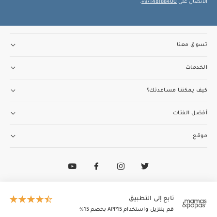
الاتصال على
97148188400+
.
تسوق معنا
الخدمات
كيف يمكننا مساعدتك؟
أفضل الفئات
موقع
تواصل مع فريق خدمة العملاء
97148188400+
الطاير إنسغنيا (ذ.م.م) تدير وتمتلك ماماز وباباز
تابع إلى التطبيق
© 2026 الطاير إنسغنيا (ذ.م.م). جميع الحقوق محفوظة
قم بتنزيل واستخدام APP15 بخصم 15٪