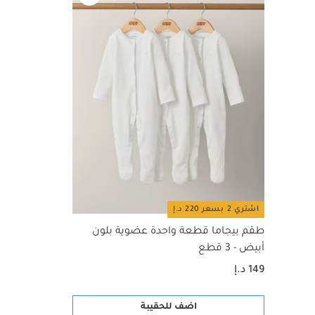
التنظيف: صنع من
تُسهّل الأقسام تق
الخامات:
بلاست
الفئة:
مس
فما فوق
طعام
قد يعجبك
اشتري 2 بسعر 220 د.إ
طقم بيجاما قطعة واحدة عضوية بلون
أبيض - 3 قطع
149 د.إ
اضف للحقيبة