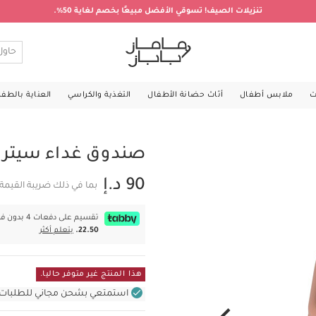
تنزيلات الصيف! تسوقي الأفضل مبيعًا بخصم لغاية 50%.
ت
ملابس أطفال
أثاث حضانة الأطفال
التغذية والكراسي
العناية بالطف
صندوق غداء سيترو
90 د.إ
بما في ذلك ضريبة القيمة
تقسيم على دفعات 4 بدون فوائد بقيمة
22.50.
يتعلم أكثر
هذا المنتج غير متوفر حاليا.
استمتعي بشحن مجاني للطلبات غير بال