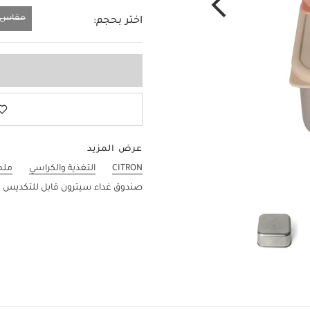
مقاس و
اختر بحجم:
مقاس واحد
عرض المزيد
CITRON
التغذية والكراسي
ملح
صندوق غداء سيترون قابل للتكديس