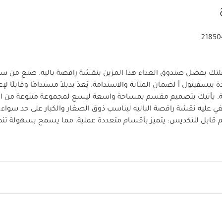
21850
ك بفضل صندوق الغداء هذا المزين بنقشة راقصة باليه. صنع من س
 بيسفينول أ لضمان المتانة والاستدامة. يُعدّ بديلاً مستدامًا وقابلًا لإ
كية. يأتيك بتصميم مقسم بمساحة واسعة ليسع لمجموعة متنوعة من ا
ي عليه نقشة راقصة الباليه ليناسب ذوق الصغار والكبار على حد سواء.
قابل للتكديس: يتميز بأقسام متعددة عملية، مما يسمح بسهولة تن
جبات الخفيفة والسندويشات والفواكه، مع الحفاظ عليها طازجة.
ست
نلس ستيل عالي الجودة وخالي من مادة بيسفينول أ، صمم لتحمل الاس
طاء مانع للتسرب: يضمن الغطاء الآمن والمانع للتسرب بقاء الطعام ط
عله مثاليًا لتعبئة السوائل مثل الزبادي أو الصلصات.
تصميم بنقشة 
 باليه مثالية لمحبي الباليه أو أي شخص يستمتع بمظهر أنثوي وأنيق.
خدام: خيار مستدام رائع، يساعد على تقليل الحاجة إلى البلاستيك. أحادي
لبيئة لتعبئة الوجبات.
صغير الحجم وقابل للحمل: يسمح التصميم 
ث يمكن وضعه بسهولة في حقائب الظهر، حقائب الغداء، أو الثلاجات.