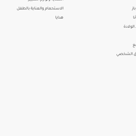
از
الاستحمام والعناية بالطفل
نا
هدايا
لولادة
ع
ق الشخصي