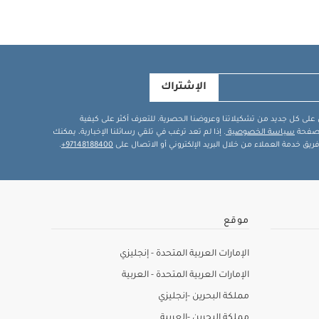
الإشتراك
في على كل جديد من تشكيلاتنا وعروضنا الحصرية. للتعرف أكثر على كيفية
ة صفحة
سياسة الخصوصية
. إذا لم تعد ترغب في تلقي رسائلنا الإخبارية، يمكنك
يق خدمة العملاء من خلال البريد الإلكتروني أو الاتصال على
97148188400+
.
موقع
الإمارات العربية المتحدة - إنجليزي
الإمارات العربية المتحدة - العربية
مملكة البحرين -إنجليزي
مملكة البحرين -العربية