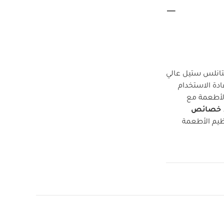
تانلس ستيل عالي
عادة الاستخدام
لأطعمة مع
خصائص
ظيم الأطعمة
انلس ستيل
تخدام اليومي
ازجًا ويمنع
راقصة باليه:
صديق للبيئة
 الاستخدام، مما
القابل للتكديس
سهل