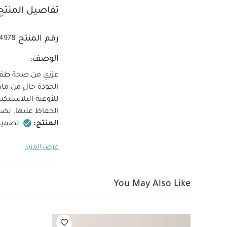
تفاصيل المنتج
رقم المنتج
4978
الوصف:
عززي من صحة طفلت
الجودة خالٍ من مادة
للأوعية البلاستي
الحفاظ عليها. تضف
المنتج:
تصميم 
المختلفة، مثل الو
عرض المزيد
متين: صنع من ستا
ويدوم طويلًا.
غ
الانسكابات، مما يج
You May Also Like
يتميز بنقشة راقصة
وقابل لإعادة الاست
يوفر طريقة صديقة ل
بسهولة الحمل، حي