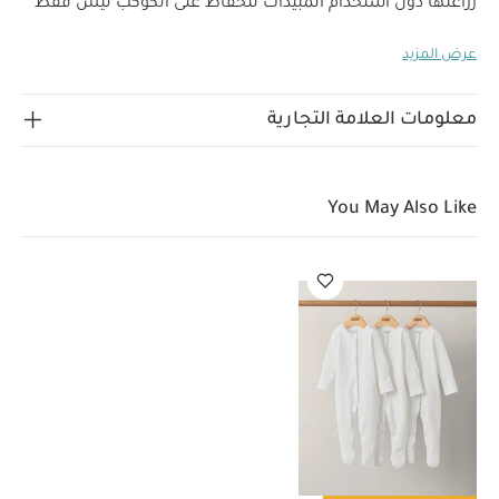
زراعتها دون استخدام المبيدات للحفاظ على الكوكب ليس فقط
حيوان الباندا. يتكون صندوق الغداء من قطعتين ليستمتع
عرض المزيد
الطفل بتناول طعامه خارج المنزل. يأتي بتصميمات على شكل
وحش مضحك وسهلة الفتح مع صندوق صغير للوجبات الخفيفة
خصائص المنتج:
ليستمتع الطفل بتناول وجبته بسعادة.
معلومات العلامة التجارية
تصميم صديق للبيئة والآباء: صنع من نبات البامبو الذي يعد من
النباتات المستدامة وسريعة النمو التي يمكن زراعتها بدون
استخدام المبيدات، مما يجعله خيارًا مرحًا وصحيًا خالٍ من مادة
You May Also Like
بيسفينول أ والسموم
قد يتشقق الطقم عند رميه بقوة على
الأرض ولكنه لن يتحطم ليكون آمنًا أكثر من السيراميك أو الزجاج.
كما يمكن وضع جميع قطع الطقم في غسالة الأطباق
لتنظيفها بسهولة
يدعم مهارات تناول الطعام: تصميم ناعم
وخفيف الوزن ليناسب أيدي طفلك الصغيرة ويتعلم تناول
الطعام بنفسه
سهل الاستخدام للأطفال: تصميم خفيف
وسهل الحمل بحواف ناعمة وأشكال مرحة لجذب اهتمام الطفل
لأوقات تناول الطعام
سيستمتع صغيرك بتناول وجباته في
أي وقت ومكان مع أطقم العشاء والغداء والوجبات الخفيفة
الجديدة المصنوعة من البامبو من تومي تيبي
قد يعجبك أيضاً:
طقم بيجاما قطعة واحدة عضوية بلون أبيض - 3 قطع