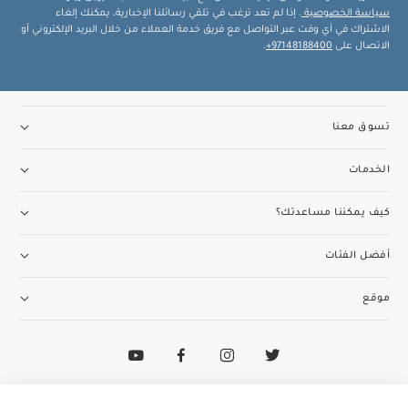
سياسة الخصوصية
. إذا لم تعد ترغب في تلقي رسائلنا الإخبارية، يمكنك إلغاء
الاشتراك في أي وقت عبر التواصل مع فريق خدمة العملاء من خلال البريد الإلكتروني أو
الاتصال على
97148188400+
.
تسوق معنا
الخدمات
كيف يمكننا مساعدتك؟
أفضل الفئات
موقع
تواصل مع فريق خدمة العملاء
97148188400+