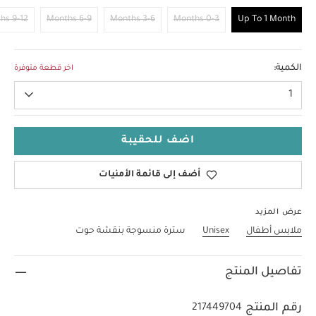
9-12 Months
6-9 Months
3-6 Months
0-3 Months
Up To 1 Month
Up To 1 Month
الكمية:
اخر قطعة متوفرة
1
اضف للحقيبة
أضف إلى قائمة الأمنيات
عرض المزيد
ملابس أطفال
Unisex
سترة منسوجة بنقشة حوت
تفاصيل المنتج
رقم المنتج
217449704