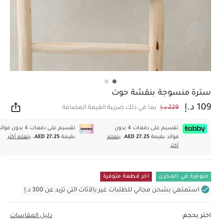
سترة منسوجة بنقشة حوت
109 د.إ
229 د.إ
بما في ذلك ضريبة القيمة المضافة
مشار
تقسيم على دفعات 4 بدون
تقسيم على دفعات 4 بدون فوا
فوائد بقيمة
AED 27.25.
يتعلم
بقيمة
AED 27.25.
يتعلم أكثر
أكثر
متوفرة في المخزن
اخر قطعة متوفرة
استمتعي بشحن مجاني للطلبات غير بالأثاث التي تزيد عن 300 د.إ
اختر بحجم:
دليل المقاسات