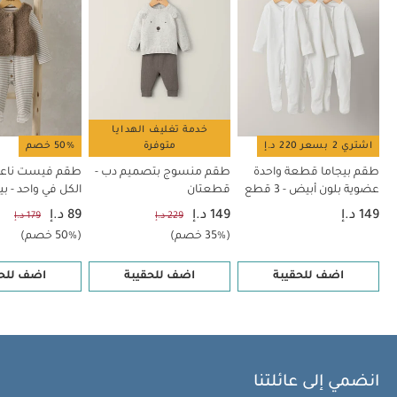
خدمة تغليف الهدايا
اشتري 2 بسعر 220 د.إ
متوفرة
50% خصم
طقم بيجاما قطعة واحدة
طقم منسوج بتصميم دب -
طقم فيست ناعم
عضوية بلون أبيض - 3 قطع
قطعتان
الكل في واحد - بي
149 د.إ
149 د.إ
89 د.إ
229 د.إ
179 د.إ
(35% خصم)
(50% خصم)
اضف للحقيبة
اضف للحقيبة
اضف للحق
انضمي إلى عائلتنا