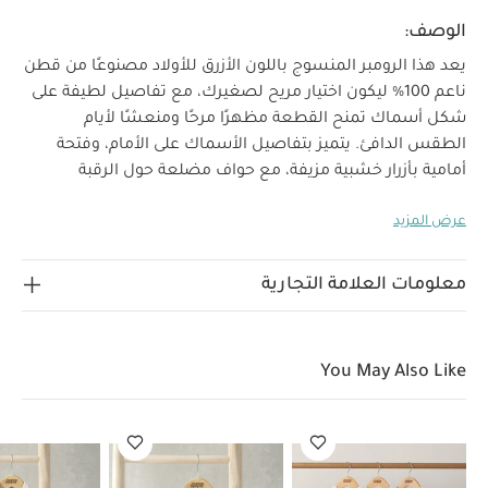
الوصف:
يعد هذا الرومبر المنسوج باللون الأزرق للأولاد مصنوعًا من قطن
ناعم 100% ليكون اختيار مريح لصغيرك، مع تفاصيل لطيفة على
شكل أسماك تمنح القطعة مظهرًا مرحًا ومنعشًا لأيام
الطقس الدافئ. يتميز بتفاصيل الأسماك على الأمام، وفتحة
أمامية بأزرار خشبية مزيفة، مع حواف مضلعة حول الرقبة
والإغلاق، وأزرار كبس مخفية عند منطقة الحفاض لتسهيل
عرض المزيد
لماذا نختاره:
التبديل.
رومبر منسوج ناعم للأولاد مع
تفاصيل أسماك لطيفة
فتحات عملية لتسهيل ارتداء وتغيير
الملابس
مصنوع من قطن 100% ناعم ومريح وقابل للتنفس
معلومات العلامة التجارية
الخامات:
العناية:
100% قطن
يُنظف على درجة حرارة
40
لا يُستخدم المبيض
تجفيف آلي بدرجة حرارة منخفضة
كيّ بدرجة حرارة منخفضة
لا يُنظف جافًا
يُنظف مع
You May Also Like
الألوان الداكنة بشكل منفصل
يُنظف ويُكوى مقلوبًا
قد
يعجبك أيضاً:
طقم بيجاما قطعة واحدة عضوية بلون أبيض - 3 قطع
رومبر بتصميم قميص كتان
طقم قميص وشورت بتطريز سمك سردين
كتان، قطعتين
رومبر قصير بنقشة سفاري بالكامل
طقم بلوزة بلا أكمام