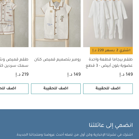
وشورت بنقشة مخططة كتان
اشتري 2 بسعر 220 د.إ
طقم بيجاما قطعة واحدة
رومبر بتصميم قميص كتان
طقم قميص وشور
عضوية بلون أبيض - 3 قطع
سمك سردين كتا
قطعتين
149 د.إ
149 د.إ
219 د.إ
اضف للحقيبة
اضف للحقيبة
اضف للحق
انضمي إلى عائلتنا
اشترك في نشرتنا الإخبارية وكن أول من تصله أحدث عروضنا ومنتجاتنا الجديدة.