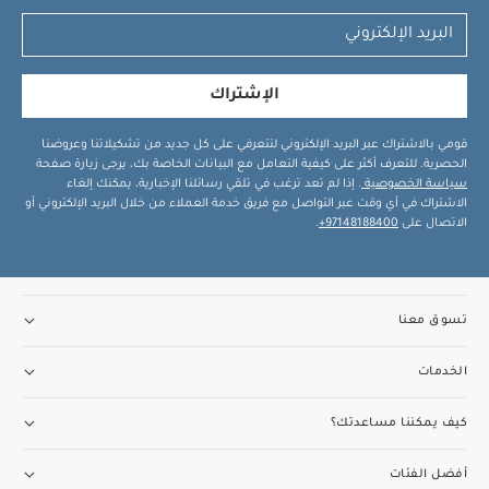
الإشتراك
قومي بالاشتراك عبر البريد الإلكتروني لتتعرفي على كل جديد من تشكيلاتنا وعروضنا
الحصرية. للتعرف أكثر على كيفية التعامل مع البيانات الخاصة بك، يرجى زيارة صفحة
سياسة الخصوصية
. إذا لم تعد ترغب في تلقي رسائلنا الإخبارية، يمكنك إلغاء
الاشتراك في أي وقت عبر التواصل مع فريق خدمة العملاء من خلال البريد الإلكتروني أو
الاتصال على
97148188400+
.
تسوق معنا
الخدمات
كيف يمكننا مساعدتك؟
أفضل الفئات