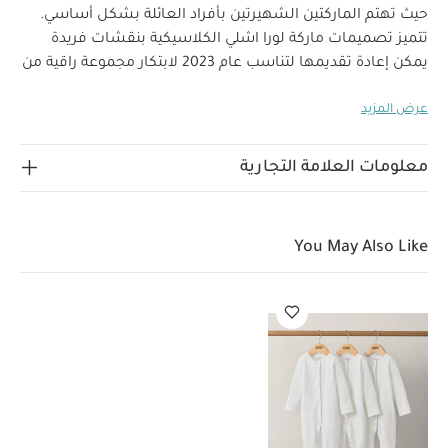
حيث تهتم الماركتين الشهيرتين بأفراد العائلة بشكل أساسي.
تتميز تصميمات ماركة لورا اشلي الكلاسيكية بنقشات فريدة
يمكن إعادة تقديمها لتناسب عام 2023 لابتكار مجموعة راقية من
ملابس وإكسسوارات الأطفال من خامات فاخرة بنقشات جذابة
عرض المزيد
وتفاصيل رقيقة، مما يجعلها إضافة فاخرة ستنال إعجاب الجميع
إلى خزانة ملابس طفلك ويمكن تقديمها للأجيال القادمة.
يفيض
هذا الرومبر بالتفاصيل الأنيقة المميزة، فهو يأتي بتصميم أكمام
معلومات العلامة التجارية
طويلة وياقة كلاسيكية كبيرة بكشكش وتطريزات رقيقة وأساور
مطاطية لضمان الشعور بالراحة. كما يتميز بكشكش على
الأساور وتطريزات على الأكمام لمزيد من الأناقة ويغلق بصف
You May Also Like
أزرار خشبية في الأمام وكباسين بين الساقين لسهولة وسرعة
لماذا تشتري هذا المنتج:
الارتداء والتغيير.
ياقة كبيرة بكشكش وتطريزات
كشكش على الأساور
إغلاق بكباسين في الخلف وبين الساقين لسهولة وسرعة
الخامات:
الارتداء والتغيير
تعليمات العناية/الإرشادات:
غسيل عند درجة حرارة 40 درجة مئوية
ممنوع استخدام
المبيّضات
تجفيف بدرجة حرارة منخفضة
كي على درجة حرارة