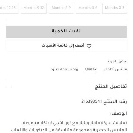
12-18 Months
9-12 Months
6-9 Months
3-6 Months
0-3 Months
18-24 Months
نفدت الكمية
أضف إلى قائمة الأمنيات
عرض المزيد
ملابس أطفال
Unisex
رومبر بياقة كبيرة
تفاصيل المنتج
رقم المنتج
216393541
الوصف:
تعاونت ماركة ماماز وباباز مع لورا اشلي لابتكار مجموعة
الملابس الحصرية ومجموعة متناسقة من الديكورات والألعاب،