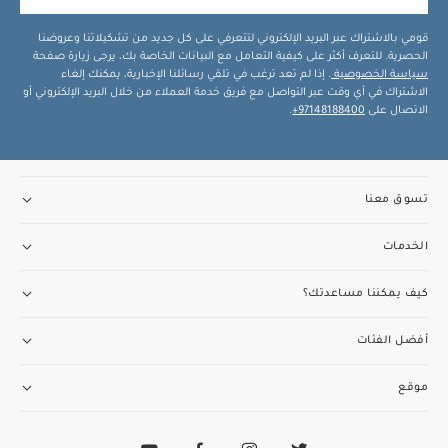
قومي بالاشتراك عبر البريد الإلكتروني لتتعرفي على كل جديد من تشكيلاتنا وعروضنا
الحصرية. للتعرف أكثر على كيفية التعامل مع البيانات الخاصة بك، يرجى زيارة صفحة
سياسة الخصوصية
. إذا لم تعد ترغب في تلقي رسائلنا الإخبارية، يمكنك إلغاء
الاشتراك في أي وقت عبر التواصل مع فريق خدمة العملاء من خلال البريد الإلكتروني أو
الاتصال على
97148188400+
.
تسوق معنا
الخدمات
كيف يمكننا مساعدتك؟
أفضل الفئات
موقع