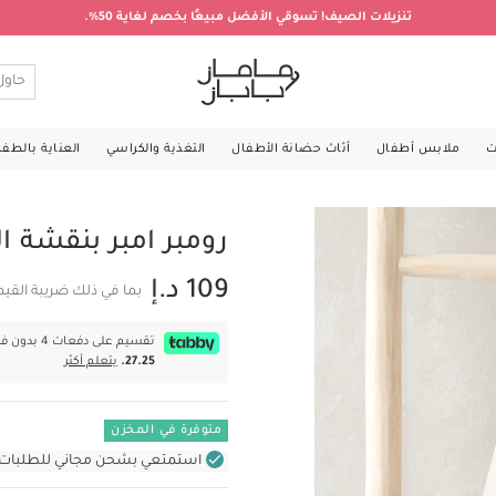
تنزيلات الصيف! تسوقي الأفضل مبيعًا بخصم لغاية 50%.
ت
ملابس أطفال
أثاث حضانة الأطفال
التغذية والكراسي
العناية بالطف
رومبر امبر بنقشة ا
109 د.إ
بما في ذلك ضريبة القي
تقسيم على دفعات 4 بدون فوائد بقيمة
27.25.
يتعلم أكثر
متوفرة في المخزن
استمتعي بشحن مجاني للطلبات غير بال