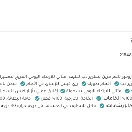
21848
رومبر ناعم مزين بتطريز دب لطيف، مثالي للارتداء اليومي المريح لصغير
يز دب
أكمام طويلة
زري كبس للإغلاق في الأمام
قطن ناعم ب
مثالي للارتداء اليومي بسهولة
إغلاق عملي بأزرار كبس لتسهيل 
الخامات:
الخامة الخارجية: 100% قطن
خامة البطانة: 100% قطن
/الإرشادات:
قابل للتنظيف في الغسالة على درجة حرارة 40 درجة مئوبة
ت
تجفيف في المجفف على البارد
يُكوى على البارد
لا تستخد
تعليمات السلامة وتحذيرا
لوان الداكنة على حدة وتُكوى بالمقلوب
عجبك أيضاً:
طقم بيجاما قطعة واحدة عضوية بلون أبيض - 3 قطع
أفرول مبطن