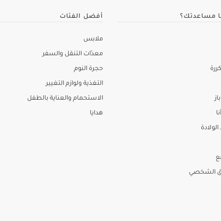
ا مساعدتك؟
أفضل الفئات
ملابس
معدّات التنقل والسفر
ررة
حجرة النوم
التغذية ولوازم التغيير
از
الاستحمام والعناية بالطفل
نا
هدايا
لولادة
ع
ق الشخصي