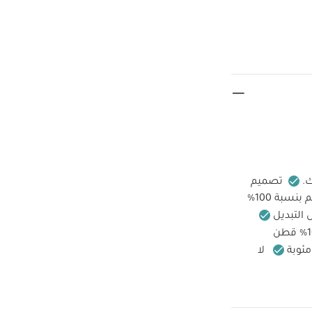
ك.
تصميم
نسبة 100%
التبديل
لا
مي التنظيف
ت:
يحفظ
 - أبيض
رومبر