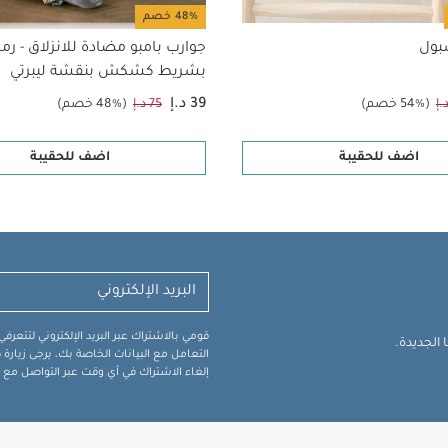
48% خصم
بول
جوارب بامبو مضادة للانزلاق - رم
بشريط كشكش بنقشة ليبرتي
39 د.إ
(54% خصم)
75 د.إ
(48% خصم)
اضف للحقيبة
اضف للحقيبة
قومي بالاشتراك عبر البريد الإلكتروني لتتعر
الجديدة.
التعامل مع البيانات الخاصة بك، يرجى زيار
إلغاء الاشتراك في أي وقت عبر التواصل مع فر