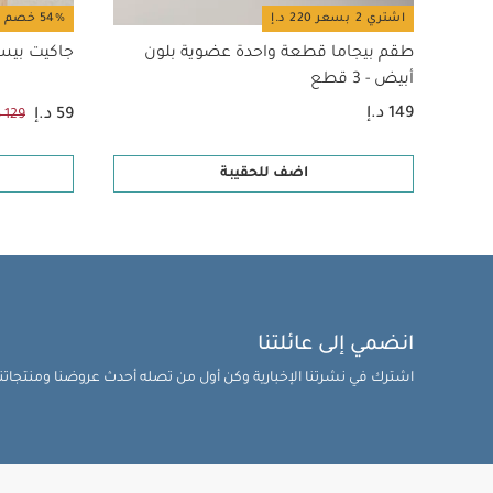
اشتري 2 بسعر 220 د.إ
54% خصم
طقم بيجاما قطعة واحدة عضوية بلون
جاكيت بيس
أبيض - 3 قطع
149 د.إ
59 د.إ
129 د.إ
اضف للحقيبة
انضمي إلى عائلتنا
اشترك في نشرتنا الإخبارية وكن أول من تصله أحدث عروضنا ومنتجاتنا 