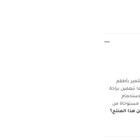
تتميز بأطقم
ق بينما تنعمين براحة
استحمام
ل مستوحاة من
ن هذا المنتج؟
ل ديناصور بارزة
 مضادة للانزلاق -