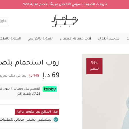
تنزيلات الصيف! تسوقي الأفضل مبيعًا بخصم لغاية 50%.
ت
ملابس أطفال
أثاث حضانة الأطفال
التغذية والكراسي
العناية بالطف
روب استحمام بتصم
54%
خصم
69 د.إ
149 د.إ
بما في ذلك ضريب
تقسيم على دفعات 4 بدون فوائد بقيمة
17.25.
يتعلم أكثر
هذا المنتج غير متوفر حاليا.
استمتعي بشحن مجاني للطلبات غير بال