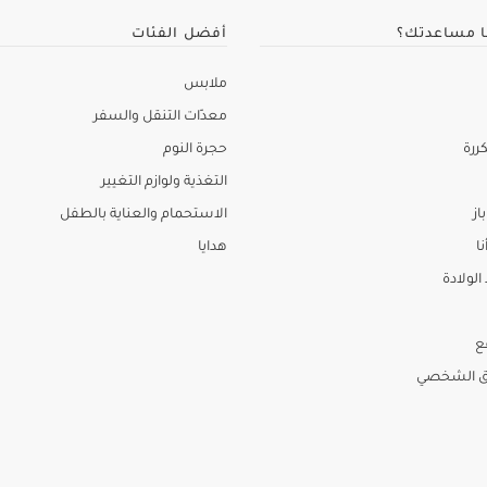
ا مساعدتك؟
أفضل الفئات
ملابس
معدّات التنقل والسفر
ررة
حجرة النوم
التغذية ولوازم التغيير
از
الاستحمام والعناية بالطفل
نا
هدايا
لولادة
ع
ق الشخصي