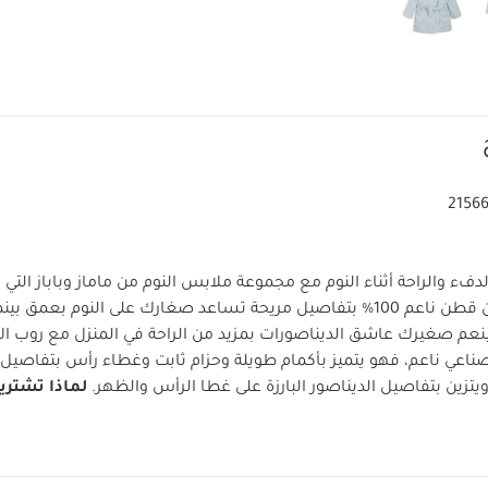
2156
ء والراحة أثناء النوم مع مجموعة ملابس النوم من ماماز وباباز التي 
بيجاما مصنوعة من قطن ناعم 100% بتفاصيل مريحة تساعد صغارك على النوم بعم
عم صغيرك عاشق الديناصورات بمزيد من الراحة في المنزل مع روب ال
ناعي ناعم، فهو يتميز بأكمام طويلة وحزام ثابت وغطاء رأس بتفاصي
يتزين بتفاصيل الديناصور البارزة على غطا الرأس والظهر.
لماذا تشتري
لشعور بالراحة بعد يوم طويل من اللعب والمغامرات
تصميم بتفاصي
قم بيجاما قطعة واحدة عضوية بلون أبيض - 3 قطع
جاكيت بيسبول
جوارب بامبو
بنقشة ليبرتي
جاكيت رسمي أزرق
أوفرول جيرسيه مبطن بتصميم دب