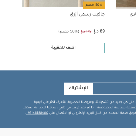
50% خصم
32% خصم
ادي
جاكيت رسمي أزرق
أوفرو
89 د.إ
189 د.إ
179 د.إ
(50% خصم)
اضف للحقيبة
الإشتراك
في على كل جديد من تشكيلاتنا وعروضنا الحصرية. للتعرف أكثر على كيفية
ة صفحة
سياسة الخصوصية
. إذا لم تعد ترغب في تلقي رسائلنا الإخبارية، يمكنك
يق خدمة العملاء من خلال البريد الإلكتروني أو الاتصال على
97148188400+
.