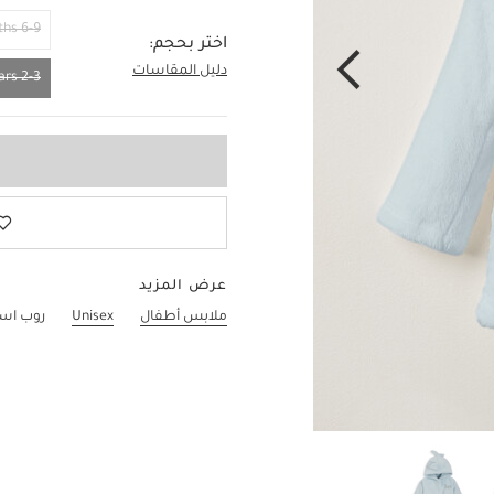
6-9 Months
اختر بحجم:
دليل المقاسات
2-3 Years
2-3 Years
عرض المزيد
ملابس أطفال
Unisex
روب است