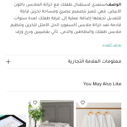
الوصف
استعدي لاستقبال طفلك مع خزانة الملابس باللون
الأبيض، فهي تتميز بتصميم عصري ومساحة تخزين قابلة
للتعديل تجعلها إضافة عملية إلى غرفة طفلك لعدة سنوات
قادمة.
تعد خزانة ملابس أكسفورد الحل الأمثل لتخزين وتنظيم
ملابس طفلك والبطاطين والدمى. تأتي بقضيبين ودرج ورف
قابل للتعديل ليمنحك مساحة واسعة لترتيب أغراض
عرض المزيد
طفلك.
خصائص المنتج
قضيبان بالطول الكامل لسهولة تعليق
ملابس طفلك وتنظيمها
رف قابل للتعديل لضبط الحجم المثالي
لأغراض طفلك الصغيرة أو الكبيرة حسب الحاجة
تصميم بأبواب
معلومات العلامة التجارية
ودرج يعملان بالإغلاق الناعم لضمان عدم إزعاج صغيرك
النائم
يمكنك الاحتفاظ بالبطاطين ومستلزمات الفراش الكبيرة
في الدرج الواسع، أو وضع الأغراض الصغيرة مثل اللعب
You May Also Like
والأحذية في سلة (تُباع على حدة) للحفاظ على ترتيب
الغرفة
مواصفات المنتج
البند
التفاصيل
العمر
المناسب
من الولادة فأكثر
الأبعاد
الارتفاع 188 ×
العرض 110 × العمق 57 سم تقريبًا
تعليمات السلامة
تصميم
يحتاج إلى التجميع
قد يعجبك أيضاً:
طقم بيجاما قطعة واحدة
عضوية بلون أبيض - 3 قطع
خزانة ووحدة تغيير للأطفال أكسفورد خشب 6