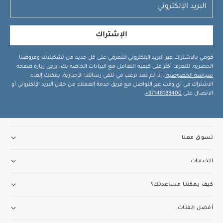
الإشتراك
قومي بالاشتراك عبر البريد الإلكتروني لتتعرفي على كل جديد من تشكيلاتنا وعروضنا
الحصرية. للتعرف أكثر على كيفية التعامل مع البيانات الخاصة بك، يرجى زيارة صفحة
سياسة الخصوصية
. إذا لم تعد ترغب في تلقي رسائلنا الإخبارية، يمكنك إلغاء
الاشتراك في أي وقت عبر التواصل مع فريق خدمة العملاء من خلال البريد الإلكتروني أو
الاتصال على
97148188400+
.
تسوق معنا
الخدمات
كيف يمكننا مساعدتك؟
أفضل الفئات