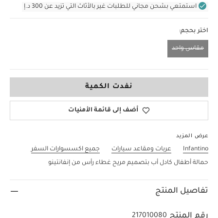
استمتعي بشحن مجاني للطلبات غير بالأثاث التي تزيد عن 300 د.إ
اختر بحجم:
مقاس واحد
مقاس واحد
نفدت الكمية
أضف إلى قائمة الأمنيات
عرض المزيد
Infantino
عربات ومقاعد سيارات
جميع اكسسوارات السفر
حمالة أطفال كادل أب بتصميم مريح غطاء رأس من إنفانتينو
تفاصيل المنتج
رقم المنتج
217010080