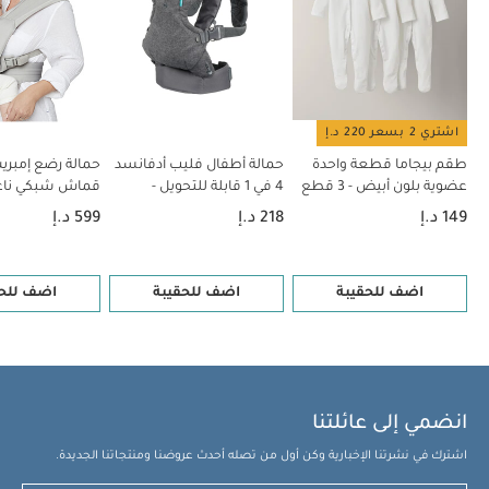
يد بتصميم مبطن بلون أسود
اشتري 2 بسعر 220 د.إ
طقم بيجاما قطعة واحدة
حمالة أطفال فليب أدفانسد
حمالة رضع إمبر
عضوية بلون أبيض - 3 قطع
4 في 1 قابلة للتحويل -
قماش شبكي ناعم
إنفانتينو
بيبي - رمادي
149 د.إ
218 د.إ
599 د.إ
اضف للحقيبة
اضف للحقيبة
اضف للحق
انضمي إلى عائلتنا
اشترك في نشرتنا الإخبارية وكن أول من تصله أحدث عروضنا ومنتجاتنا الجديدة.