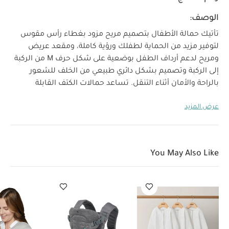
الوصف:
تأتيك حمالة الأطفال بتصميم مريح مزود بغطاء رأس مقوس
لتوفير مزيد من الحماية لطفلك ورؤية كاملة، ومقعد عريض
ومريح لدعم أرداف الطفل بوضعية على شكل حرف M من الركبة
إلى الركبة وتصميم بشكل دائري طبيعي من الخلف للشعور
بالراحة والأمان أثناء التنقل. تساعد حمالات الكتف القابلة
للتعديل وحزام الخصر العريض على توزيع الوزن على الأرداف
عرض المزيد
والشعور بالراحة، مما يجعلها الخيار المفضل للآباء والأمهات.
كما تأتي بغطاء رأس قابل للإزالة بتصميم دب وجيب مستوحى
من تصميم الكنزة لوضع يدك ما يجعلها خيارًا عمليًا ومرحًا.
خصائص المنتج
مقعد بتصميم مريح لطفلك
طريقتان
You May Also Like
للحمل في الأمام أو على الظهر
غطاء رأس مظلة قابل
للإزالة بتصميم دب
غسل في الغسالة
مواصفات المنتج:
العمر المناسب:
5.4 - 18.1 كغم
قد يعجبك أيضاً:
طقم
بيجاما قطعة واحدة عضوية بلون أبيض - 3 قطع
حمالة أطفال فليب
أدفانسد 4 في 1 قابلة للتحويل - إنفانتينو
حمالة رضع إمبريس من قماش
شبكي ناعم من إرغو بيبي - رمادي
حقيبة ظهر أوسلو من بيبا - بيج
حقيبة