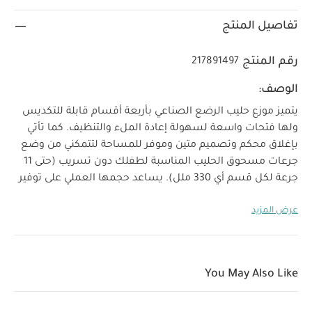
تفاصيل المنتج
رقم المنتج
217891497
الوصف:
يتميز موزع حليب الرضع الصناعي بأربعة أقسام قابلة للتكديس
ولها فتحات واسعة لسهولة إعادة الملء والتنظيف. كما تأتي
بإغلاق محكم وتصميم متين وموفر للمساحة لتتمكني من وضع
جرعات مسحوق الحليب المناسبة لطفلك دون تسريب (حتى 11
جرعة لكل قسم أي 330 ملل). يساعد حجمها العملي على توفير
المساحة لاستخدامها بسهولة في حقائب التغيير الصغيرة.
عرض المزيد
خصائص المنتج:
علبة معيارية للجرعات: 4 أقسام قابلة
للتكديس والتبديل
سهل الاستخدام: حافة بقمع لسكب
المسحوق بدقة
سعة كبيرة: حتى 11 جرعة من مسحوق الحليب
You May Also Like
لكل قسم
إغلاق محكم: تصميم 100% محكم الإغلاق لتتمكني من
تحضير جرعات مسحوق الحليب مسبقًا دون تسريب أثناء