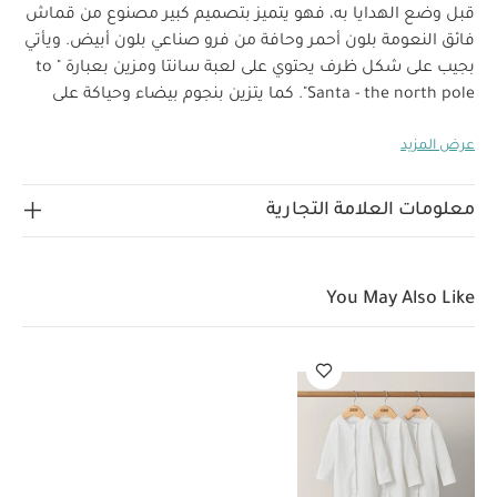
قبل وضع الهدايا به، فهو يتميز بتصميم كبير مصنوع من قماش
فائق النعومة بلون أحمر وحافة من فرو صناعي بلون أبيض. ويأتي
بجيب على شكل ظرف يحتوي على لعبة سانتا ومزين بعبارة " to
Santa - the north pole". كما يتزين بنجوم بيضاء وحياكة على
شكل شجر الكريسماس بلون أخضر. وحلقة تعليق من قماش
عرض المزيد
لماذا تشتري هذا المنتج:
أحمر وتطريز 2024 بارز بلون ذهبي.
تصميم ظرف مزين بعبارة " to Santa - the north pole"
خصائص المنتج:
لتضفي عليه لمسة ساحرة
جيب في الأمام
معلومات العلامة التجارية
مزود بدمية سانتا
قماش فرو صناعي باللونين الأبيض
العمر المناسب
مواصفات المنتج:
منذ الولادة
والأحمر
الأبعاد
الجورب
الارتفاع 60 × العرض 35 سم × العمق 3
فأكثر
You May Also Like
الارتفاع 15 سم × العرض 12 سم × العمق
سم / لعبة سانتا
سم
قد يعجبك أيضاً:
طقم بيجاما قطعة واحدة عضوية بلون أبيض
- 3 قطع