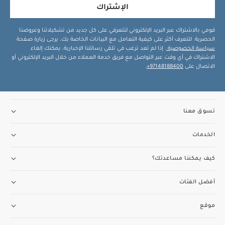
الإشتراك
قومي بالاشتراك عبر البريد الإلكتروني لتتعرفي على كل جديد من تشكيلاتنا وعروضنا
الحصرية. للتعرف أكثر على كيفية التعامل مع البيانات الخاصة بك، يرجى زيارة صفحة
سياسة الخصوصية
. إذا لم تعد ترغب في تلقي رسائلنا الإخبارية، يمكنك إلغاء
الاشتراك في أي وقت عبر التواصل مع فريق خدمة العملاء من خلال البريد الإلكتروني أو
الاتصال على
97148188400+
.
تسوق معنا
الخدمات
كيف يمكننا مساعدتك؟
أفضل الفئات
موقع