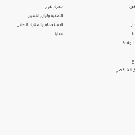
ررة
حجرة النوم
التغذية ولوازم التغيير
از
الاستحمام والعناية بالطفل
نا
هدايا
لولادة
ع
ق الشخصي