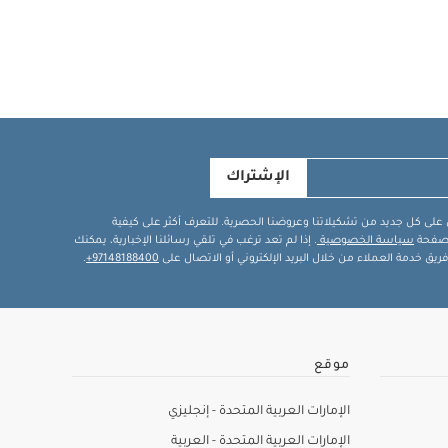
الإشتراك
في على كل جديد من تشكيلاتنا وعروضنا الحصرية. للتعرف أكثر على كيفية
ة صفحة
سياسة الخصوصية
. إذا لم تعد ترغب في تلقي رسائلنا الإخبارية، يمكنك
يق خدمة العملاء من خلال البريد الإلكتروني أو الاتصال على
97148188400+
.
موقع
الإمارات العربية المتحدة - إنجليزي
الإمارات العربية المتحدة - العربية