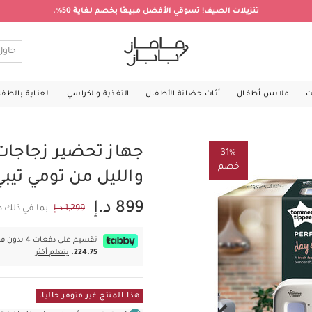
تنزيلات الصيف! تسوقي الأفضل مبيعًا بخصم لغاية 50%.
ت
ملابس أطفال
أثاث حضانة الأطفال
التغذية والكراسي
العناية بالطف
جهاز تحضير زجاجات 
31%
خصم
والليل من تومي تيب
899 د.إ
1,299 د.إ
بما في ذلك ض
تقسيم على دفعات 4 بدون فوائد بقيمة
224.75.
يتعلم أكثر
هذا المنتج غير متوفر حاليا.