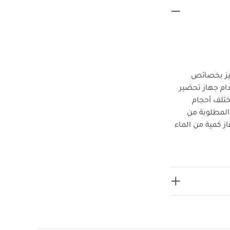
ميز بخصائص
ام جهاز تحضير
ختلف أحجام
المطلوبة من
 كمية من الماء
المساعدة في ذوبان
ء البارد. يعمل
لوبة من الماء
حليب الأم
جهاز تحضير
الترسبات وتغيير
از، فهي تتميز
ظم مرشحات الماء