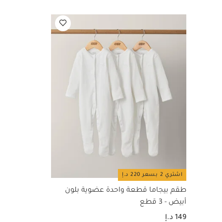
اختاري هذا الإعدا
بسرعة: يمكنك تحضي
المثالية خلال دقيق
الفريد المضاد للبك
البارد للحصلو على
مناسب للنوم: تمن
الجميع
شاشة رق
وأضواء على حامل 
عضوية بلون أبيض - 3 قطع
اشتري 2 بسعر 220 د.إ
طقم بيجاما قطعة واحدة عضوية بلون
أبيض - 3 قطع
149 د.إ