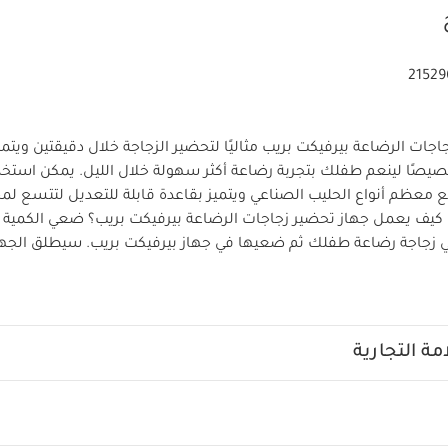
21529
اجات الرضاعة بيرفيكت بريب مثاليًا لتحضير الزجاجة خلال دقيقتين ويت
صًا لينعم طفلك بتجربة رضاعة أكثر سهولة خلال الليل. يمكن استخد
 معظم أنواع الحليب الصناعي ويتميز بقاعدة قابلة للتعديل لتتسع لم
 كيف يعمل جهاز تحضير زجاجات الرضاعة بيرفيكت بريب؟ ضعي الكمية 
ي زجاجة رضاعة طفلك ثم ضعيها في جهاز بيرفيكت بريب. سيطلق الجهاز
الساخن بدرجة حرارة 70 درجة مئوية لقتل البكتيريا التي قد تكون موجودة في الحليب و
رعة وسهولة. رجي الزجاجة سريعًا وضعيها أسفل الموزع لإكمالها بالما
مج على إزالة الشوائب من الماء ويوزع الزر الحساس للمس الكمية المط
من 4 أوقيات إلى 11 أوقية لتحصلي على زجاجة من الحليب الطازج بدرجة حرارة الجسم مثل 
ة التجارية
ي بجهاز تحضير زجاجات الرضاعة بيرفيكت بريب من تومي تيبي؟ يعرض 
ل الاستخدام أشعارًا على الشاشة لتحديد موعد دورة التنظيف أو إزالة 
تخدام مرشحات بيرفيكت بريب المضاد للبكتيريا من تومي تيبي مع الجه
لإزالة البكتيريا وغيرها من الملوثات الموجودة في الماء. لا تحتوي مع