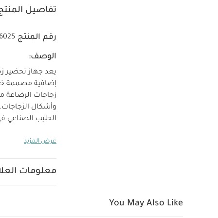
تفاصيل المنتج
رقم المنتج
6025
الوصف:
يعد جهاز تحضير زج
إضافية مصممة خصي
زجاجات الرضاعة مع
وأشكال الزجاجات.
الحليب الصناعي ف
عرض المزيد
الحليب الصناعي بس
نظام الترشيح المد
معلومات العلام
الطبيعي. كيف تعتن
زجاجات الرضاعة سه
المرشح. نوصيك باس
You May Also Like
بغشاء ترشيح فريد 