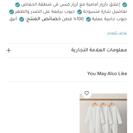
إغلاق بأزرار أمامية مع أزرار كبس في منطقة الحفاض
تفاصيل شارة منسوجة
جيوب برقعة على الصدر والظهر
خصائص المنتج:
جيوب جانبية عملية
100% قطن
أنيق
الخامات:
ومريح
فتحات عملية لتغييرسريع
100% قطن
عرض المزيد
تعليمات العناية/الإرشادات:
100% قطن
تنظيف على
درجة حرارة 40 درجة مئوية
لا تستخدمي المبيضات
تجفيف
بالمجفف على درجة حرارة باردة
كي على درجة حرارة باردة
لا
معلومات العلامة التجارية
تستخدمي التنظيف الجاف
تنظف الألوان الداكنة بشكل
تعليمات السلامة
منفصل
ينظف ويكوى بالمقلوب
وتحذيرات:
يحفظ بعيدًا عن النار
قد يعجبك أيضاً:
طقم
You May Also Like
بيجاما قطعة واحدة عضوية بلون أبيض - 3 قطع