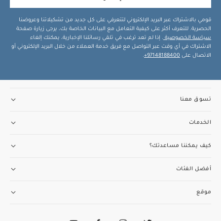
قومي بالاشتراك عبر البريد الإلكتروني لتتعرفي على كل جديد من تشكيلاتنا وعروضنا
الحصرية. للتعرف أكثر على كيفية التعامل مع البيانات الخاصة بك، يرجى زيارة صفحة
سياسة الخصوصية
. إذا لم تعد ترغب في تلقي رسائلنا الإخبارية، يمكنك إلغاء
الاشتراك في أي وقت عبر التواصل مع فريق خدمة العملاء من خلال البريد الإلكتروني أو
الاتصال على
97148188400+
.
تسوق معنا
الخدمات
كيف يمكننا مساعدتك؟
أفضل الفئات
موقع