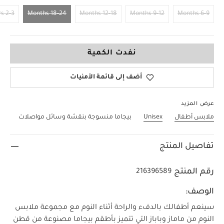
2-3 Years
18-24 Months
12-18 Months
9-12 Months
6-9 Months
18-24 Months
نفدت الكمية
أضف إلى قائمة الأمنيات
عرض المزيد
ملابس أطفال
Unisex
بيجاما منسوجة بنقشة وسائل مواصلات
تفاصيل المنتج
رقم المنتج
216396589
الوصف:
سينعم أطفالك بالدفء والراحة أثناء النوم مع مجموعة ملابس
النوم من ماماز وباباز التي تتميز بأطقم بيجاما مصنوعة من قطن