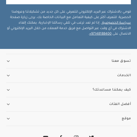
قومي بالاشتراك عبر البريد الإلكتروني لتتعرفي على كل جديد من تشكيلاتنا وعروضنا
الحصرية. للتعرف أكثر على كيفية التعامل مع البيانات الخاصة بك، يرجى زيارة صفحة
سياسة الخصوصية
. إذا لم تعد ترغب في تلقي رسائلنا الإخبارية، يمكنك إلغاء
الاشتراك في أي وقت عبر التواصل مع فريق خدمة العملاء من خلال البريد الإلكتروني أو
الاتصال على
97148188400+
.
تسوق معنا
الخدمات
كيف يمكننا مساعدتك؟
أفضل الفئات
موقع