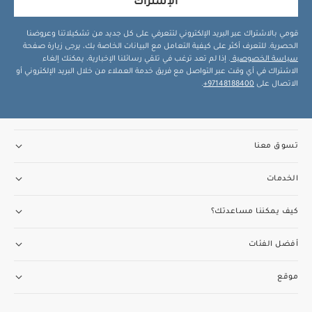
الإشتراك
قومي بالاشتراك عبر البريد الإلكتروني لتتعرفي على كل جديد من تشكيلاتنا وعروضنا
الحصرية. للتعرف أكثر على كيفية التعامل مع البيانات الخاصة بك، يرجى زيارة صفحة
سياسة الخصوصية
. إذا لم تعد ترغب في تلقي رسائلنا الإخبارية، يمكنك إلغاء
الاشتراك في أي وقت عبر التواصل مع فريق خدمة العملاء من خلال البريد الإلكتروني أو
الاتصال على
97148188400+
.
تسوق معنا
الخدمات
كيف يمكننا مساعدتك؟
أفضل الفئات
موقع