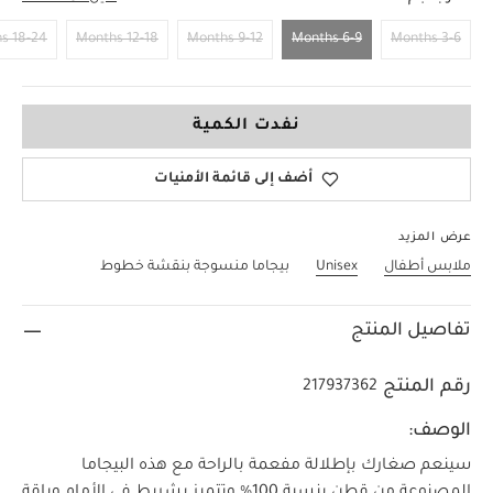
18-24 Months
12-18 Months
9-12 Months
6-9 Months
3-6 Months
6-9 Months
نفدت الكمية
أضف إلى قائمة الأمنيات
عرض المزيد
ملابس أطفال
Unisex
بيجاما منسوجة بنقشة خطوط
تفاصيل المنتج
رقم المنتج
217937362
الوصف:
سينعم صغارك بإطلالة مفعمة بالراحة مع هذه البيجاما
المصنوعة من قطن بنسبة 100‏‏%‏‏ وتتميز بشريط في الأمام وياقة