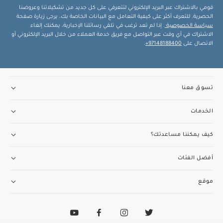
قومي بالاشتراك عبر البريد الإلكتروني لتتعرفي على كل جديد من تشكيلاتنا وعروضنا
الحصرية. للتعرف أكثر على كيفية التعامل مع البيانات الخاصة بك، يرجى زيارة صفحة
سياسة الخصوصية
. إذا لم تعد ترغب في تلقي رسائلنا الإخبارية، يمكنك إلغاء
الاشتراك في أي وقت عبر التواصل مع فريق خدمة العملاء من خلال البريد الإلكتروني أو
الاتصال على
97148188400+
.
تسوق معنا
الخدمات
كيف يمكننا مساعدتك؟
أفضل الفئات
موقع