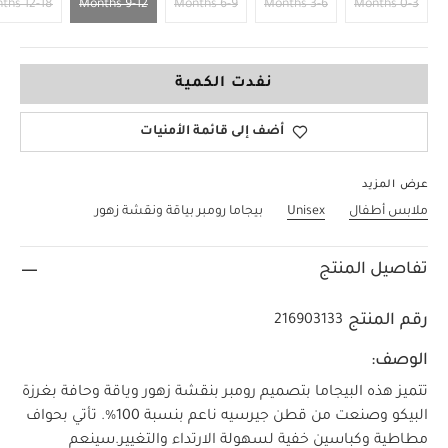
12-18 Months
9-12 Months
6-9 Months
3-6 Months
0-3 Months
9-12 Months
نفدت الكمية
أضف إلى قائمة الأمنيات
عرض المزيد
ملابس أطفال
Unisex
بيجاما رومبر بياقة ونقشة زهور
تفاصيل المنتج
رقم المنتج
216903133
الوصف:
تتميز هذه البيجاما بتصميم رومبر بنقشة زهور وياقة وحافة بغرزة
البيكو وصنعت من قطن جيرسيه ناعم بنسبة 100‏‏‏‏%‏‏. تأتي بحواف
مطاطية وكباسين خفية لسهولة الارتداء والتغيير.
سينعم