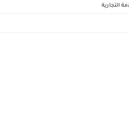
يعجبك أيضاً:
طقم بيجاما قطعة واحدة عضوية بلون أبيض - 3 قطع
ة التجارية