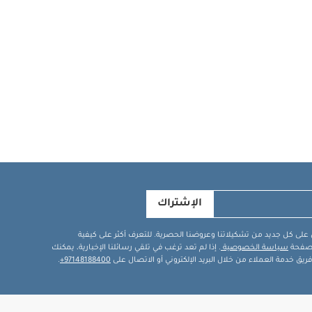
الإشتراك
في على كل جديد من تشكيلاتنا وعروضنا الحصرية. للتعرف أكثر على كيفية
ة صفحة
سياسة الخصوصية
. إذا لم تعد ترغب في تلقي رسائلنا الإخبارية، يمكنك
يق خدمة العملاء من خلال البريد الإلكتروني أو الاتصال على
97148188400+
.