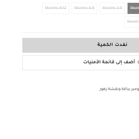
9-12 Months
6-9 Months
3-6 Months
نفدت الكمية
أضف إلى قائمة الأمنيات
ومبر بياقة ونقشة زهور