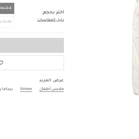
0-3 Months
اختر بحجم:
دليل المقاسات
0-3 Months
12-18 Months
عرض المزيد
ملابس أطفال
Unisex
بيجاما ر