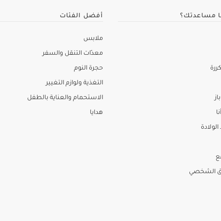
ا مساعدتك؟
أفضل الفئات
ملابس
معدّات التنقل والسفر
ررة
حجرة النوم
التغذية ولوازم التغيير
از
الاستحمام والعناية بالطفل
نا
هدايا
لولادة
ع
ق الشخصي