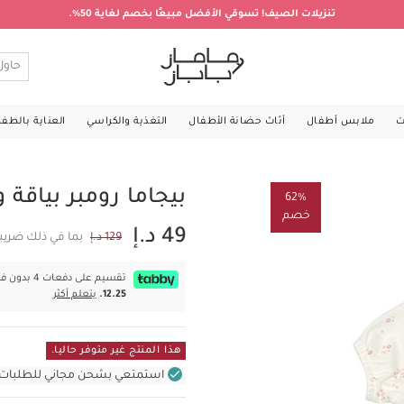
تنزيلات الصيف! تسوقي الأفضل مبيعًا بخصم لغاية 50%.
ت
ملابس أطفال
أثاث حضانة الأطفال
التغذية والكراسي
العناية بالطف
بيجاما رومبر بياقة
62%
خصم
49 د.إ
129 د.إ
بما في ذلك ضريب
تقسيم على دفعات 4 بدون فوائد بقيمة
12.25.
يتعلم أكثر
هذا المنتج غير متوفر حاليا.
استمتعي بشحن مجاني للطلبات غير بال