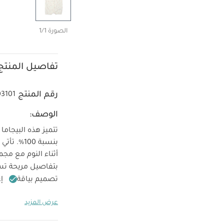
الصورة 1/1
تفاصيل المنتج
رقم المنتج
03101
الوصف:
تتميز هذه البيجام
بنسبة 100‏‏‏‏%‏‏. تأتي بحواف مطاطية وكباسين خفية لسهولة الارتداء والتغيير.
بتفاصيل مريحة تسا
تصميم بياقة
إغ
تعل
100‏‏‏‏%‏‏ قطن
عرض المزيد
غسل على درجة حرارة 40 
كيّ على درجة ح