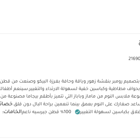
2169
ا بتصميم رومبر بنقشة زهور وياقة وحافة بغرزة البيكو وصنعت من قطن
سينعم أطفالك 
خصائص
عد صغارك على النوم بعمق بينما تنعمين براحة البال دون قلق.
الخامات:
لاق بكباسين لسهولة التغيير
‏100‏‏‏‏‏%‏‏ قطن جيرسيه ناعم
يمات العناية/الإرشادات:
درجة مئوية
ممنوع استخدام المبيضات
تجفيف على درج
رارة منخفضة
ممنوع التنظيف الجاف
تغسل الألوان الداكنة على ح