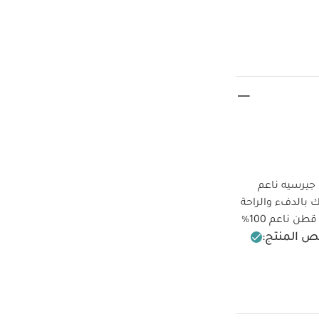
 جيرسيه ناعم
بالدفء والراحة
أثناء النوم مع مجموعة ملابس النوم من ماماز وباباز التي تتميز بأطقم بيجاما مصنوعة من قطن ناعم 100‏‏‏‏%‏‏
 المنتج:
ة حرارة منخفضة
دة
كيّ على