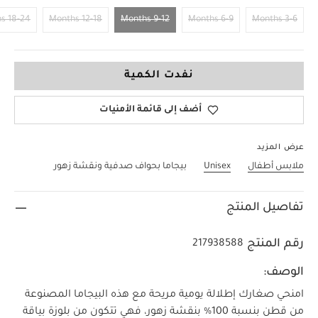
18-24 Months
12-18 Months
9-12 Months
6-9 Months
3-6 Months
9-12 Months
نفدت الكمية
أضف إلى قائمة الأمنيات
عرض المزيد
ملابس أطفال
Unisex
بيجاما بحواف صدفية ونقشة زهور
تفاصيل المنتج
رقم المنتج
217938588
الوصف:
امنحي صغارك إطلالة يومية مريحة مع هذه البيجاما المصنوعة
من قطن بنسبة 100‏‏%‏‏ بنقشة زهور، فهي تتكون من بلوزة بياقة