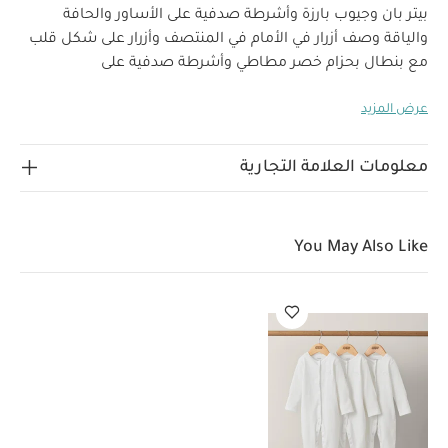
بيتر بان وجيوب بارزة وأشرطة صدفية على الأساور والحافة
والياقة وصف أزرار في الأمام في المنتصف وأزرار على شكل قلب
مع بنطال بحزام خصر مطاطي وأشرطة صدفية على
خصائص المنتج:
الحواف.
حافة صدفية
عرض المزيد
الخامات:
الشكل
حزام خصر مطاطي
100‏‏%‏‏
تعليمات العناية/الإرشادات:
قطن
غسل على درجة حرارة
40 درجة مئوية
ممنوع استخدام المبيضات
تجفيف على
معلومات العلامة التجارية
درجة حرارة منخفضة
كيّ على درجة حرارة منخفضة
ممنوع
التنظيف الجاف
تغسل الألوان الداكنة على حدة
كيّ على
الجانب الداخلي
قد يعجبك أيضاً:
طقم بيجاما قطعة واحدة عضوية
You May Also Like
بلون أبيض - 3 قطع