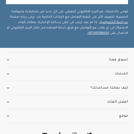
قومي بالاشتراك عبر البريد الإلكتروني لتتعرفي على كل جديد من تشكيلاتنا وعروضنا
الحصرية. للتعرف أكثر على كيفية التعامل مع البيانات الخاصة بك، يرجى زيارة صفحة
سياسة الخصوصية
. إذا لم تعد ترغب في تلقي رسائلنا الإخبارية، يمكنك إلغاء
الاشتراك في أي وقت عبر التواصل مع فريق خدمة العملاء من خلال البريد الإلكتروني أو
الاتصال على
97148188400+
.
تسوق معنا
الخدمات
كيف يمكننا مساعدتك؟
أفضل الفئات
موقع