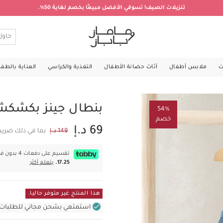
تنزيلات الصيف! تسوقي الأفضل مبيعًا بخصم لغاية 50%.
ت
ملابس أطفال
أثاث حضانة الأطفال
التغذية والكراسي
العناية بالطف
بنطال جينز بكشك
54%
خصم
69 د.إ
149 د.إ
بما في ذلك ضريب
تقسيم على دفعات 4 بدون فوائد بقيمة
17.25.
يتعلم أكثر
هذا المنتج غير متوفر حاليا.
استمتعي بشحن مجاني للطلبات غير بال