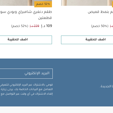
52% خصم
م بنمط قميص
طقم دنغري شامبراي وبودي سو
قطعتين
109 د.إ
(50% خصم)
229 د.إ
(52% خصم)
اضف للحقيبة
اضف للحقيبة
قومي بالاشتراك عبر البريد الإلكتروني لتتعر
الجديدة.
التعامل مع البيانات الخاصة بك، يرجى زيار
إلغاء الاشتراك في أي وقت عبر التواصل مع فر