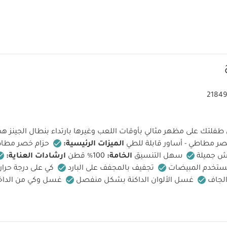
21849
لتك على مظهر مثالي بأوقات اللعب وغيرها بارتداء بنطال الجينز هذا.
ر مطاطي - أساور قابلة للطي
الميزات الرئيسية:
حزام خصر مطاطي
 جميلة
سهل التنسيق
الخامة:
100% قطن
ارشادات العناية:
تستخدم المبيضات
تجفيف بالمجفف على البارد
كي على درجة حرا
لجاف
غسل الألوان الداكنة بشكل منفصل
غسل وكي من الداخل
 وتحذيرات:
يحفظ بعيدًا من النار، تنظيف في الغسالة
قد يعجبك أي
 أبيض - 3 قطع
فستان دينم بنمط قميص
طقم دنغري شامبراي وبودي سو
 للبنات، قطعتين
طقم بنقشة مربعات، قطعتين