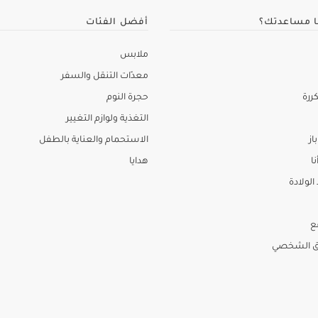
ا مساعدتك؟
أفضل الفئات
ملابس
معدّات التنقل والسفر
ررة
حجرة النوم
التغذية ولوازم التغيير
از
الاستحمام والعناية بالطفل
نا
هدايا
لولادة
ع
ق الشخصي