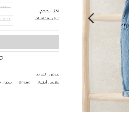
0-3 Months
اختر بحجم:
دليل المقاسات
2-3 Years
12-18 Months
عرض المزيد
ملابس أطفال
Unisex
بنطال 