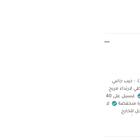
 - جيب جانبي
 لارتداء مريح
غسيل على 40
رة منخفضة
لا
 للخارج
ضاً:
طقم بيجاما
ت، قطعتين
طقم