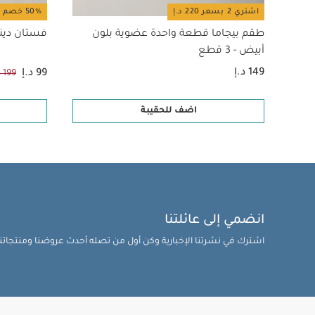
اشتري 2 بسعر 220 د.إ
50% خصم
طقم بيجاما قطعة واحدة عضوية بلون
فستان دين
أبيض - 3 قطع
149 د.إ
99 د.إ
199 د.إ
اضف للحقيبة
انضمي إلى عائلتنا
اشترك في نشرتنا الإخبارية وكن أول من تصله أحدث عروضنا ومنتجاتنا 