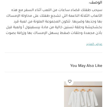
الوصف:
سيحب طفلك قضاء ساعات من اللعب أثناء السفر مع هذه
الألعاب الثلاثة الناعمة التي تشجع طفلك على محاولة الإمساك
بها وجذبها وضربها. تتكون المجموعة الملونة من لعبة قرد
بخشخيشة وحلقة تسنين خالية من مادة بيسفينول أ ولعبة فيل
بأذن مجعدة وحلقات ضغط يسهل الإمساك بها وزرافة بصوت
خشخشة ورأس مجعدة.
تتميز كل لعبة بحلقة لسهولة التركيب
عرض المزيد
في مقاعد السيارات وعربات الأطفال ومفارش الأنشطة.
خصائص المنتج
حلقات لسهولة التركيب في مقاعد
السيارات وعربات الأطفال ومفارش الأنشطة وغيرها
3
ألعاب ناعمة: زرافة بخشخشة وفيل سهل الإمساك وقرد بحلقة
You May Also Like
تسنين
حلقة تسنين خالية من مادة بيسفينول أ
مواصفات
العمر المناسب:
من 0 شهور فأكثر
المنتج:
قد يعجبك
أيضاً:
طقم بيجاما قطعة واحدة عضوية بلون أبيض - 3 قطع