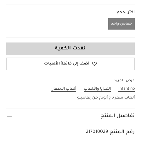
اختر بحجم:
مقاس واحد
مقاس واحد
نفدت الكمية
أضف إلى قائمة الأمنيات
عرض المزيد
Infantino
الهدايا والألعاب
ألعاب الأطفال
ألعاب سفر تاج ألونج من إنفانتينو
تفاصيل المنتج
رقم المنتج
217010029