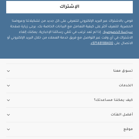
الإشتراك
قومي بالاشتراك عبر البريد الإلكتروني لتتعرفي على كل جديد من تشكيلاتنا وعروضنا
الحصرية. للتعرف أكثر على كيفية التعامل مع البيانات الخاصة بك، يرجى زيارة صفحة
سياسة الخصوصية
. إذا لم تعد ترغب في تلقي رسائلنا الإخبارية، يمكنك إلغاء
الاشتراك في أي وقت عبر التواصل مع فريق خدمة العملاء من خلال البريد الإلكتروني أو
الاتصال على
97148188400+
.
تسوق معنا
الخدمات
كيف يمكننا مساعدتك؟
أفضل الفئات
موقع