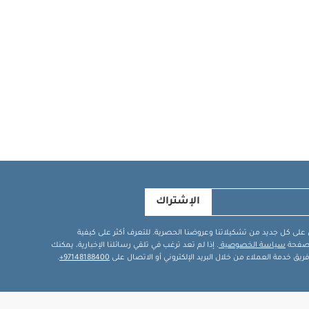
الإشتراك
في على كل جديد من تشكيلاتنا وعروضنا الحصرية. للتعرف أكثر على كيفية
ة صفحة
سياسة الخصوصية
. إذا لم تعد ترغب في تلقي رسائلنا الإخبارية، يمكنك
يق خدمة العملاء من خلال البريد الإلكتروني أو الاتصال على
97148188400+
.