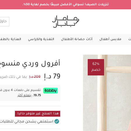
تنزيلات الصيف! تسوقي الأفضل مبيعًا بخصم لغاية 50%.
ت
ملابس أطفال
أثاث حضانة الأطفال
التغذية والكراسي
العناية بالطف
أفرول وردي منسوج
62%
خصم
79 د.إ
209 د.إ
بما في ذلك ضريب
تقسيم على دفعات 4 بدون فوائد بقيمة
19.75.
يتعلم أكثر
هذا المنتج غير متوفر حاليا.
استمتعي بشحن مجاني للطلبات غير بال