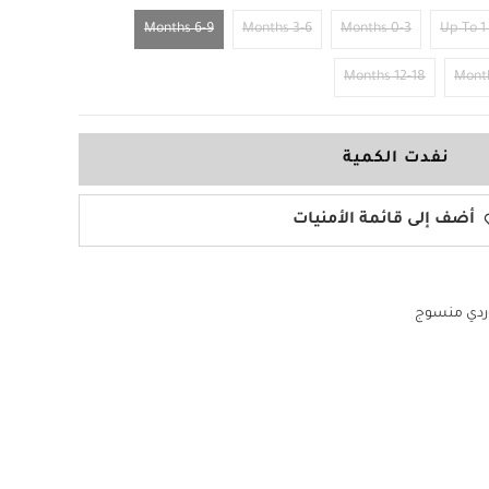
6-9 Months
3-6 Months
0-3 Months
Up To 1
12-18 Months
نفدت الكمية
أضف إلى قائمة الأمنيات
ردي منسوج