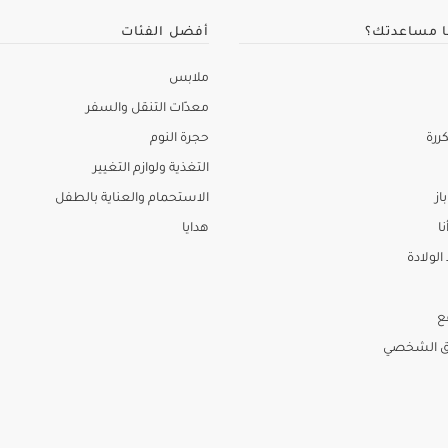
ا مساعدتك؟
أفضل الفئات
ملابس
معدّات التنقل والسفر
ررة
حجرة النوم
التغذية ولوازم التغيير
از
الاستحمام والعناية بالطفل
نا
هدايا
لولادة
ع
ق الشخصي