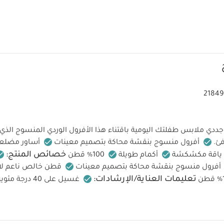
21849
جددي ملابس طفلتك اليومية باقتناء هذا الأفرول الوردي المنسوج الذ
ئ.
أفرول منسوج بنقشة محاكة بتصميم معينات
أساور مضلع
خصائص المنتج:
ياقة مكشكشة
أكمام طويلة
100% قطن
أفرول منسوج بنقشة محاكة بتصميم معينات
قطن خالص ناعم لار
تعليمات العناية/الإرشادات:
غسيل على 40 درجة مئوية
ف بالمجفف على درجة منخفضة
كي على درجة منخفضة
لا تستخ
لسلامة وتحذيرات:
يُحفظ بعيدًا عن النار
قد يعجبك أيضاً:
طقم بيج