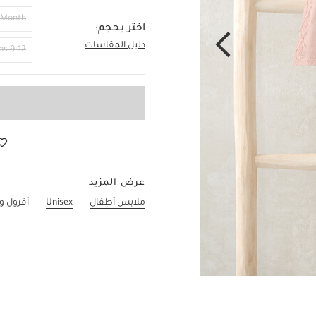
 Month
اختر بحجم:
دليل المقاسات
6-9 Months
9-12 Months
عرض المزيد
ملابس أطفال
Unisex
أفرول و